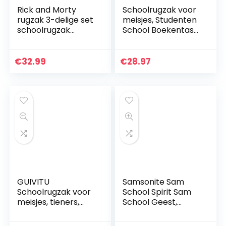
Rick and Morty
Schoolrugzak voor
rugzak 3-delige set
meisjes, Studenten
schoolrugzak
School Boekentas
rugzak rugzak
Casual Daypack
sporttas + etui (12)
Laptop Rugzak
Outdoor Reistas,
€
32.99
€
28.97
Lightweit
Waterdicht…
GUIVITU
Samsonite Sam
Schoolrugzak voor
School Spirit Sam
meisjes, tieners,
School Geest,
schoolrugzak voor
Afmetingen: 40 x 17
dames, jongens, 3 5
x 33 cm – 15 L – 1 kg