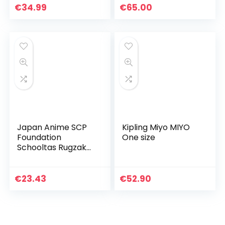
klasse, basisschool,
€
34.99
€
65.00
ergonomische…
Japan Anime SCP
Kipling Miyo MIYO
Foundation
One size
Schooltas Rugzak
Schoudertas voor
Studenten Boek
Tas Pakket Zwart
€
23.43
€
52.90