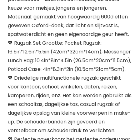
keuze voor meisjes, jongens en jongeren.
Materiaal: gemaakt van hoogwaardig 600d effen
geweven Oxford-doek, dat licht en slijtvast is,
spatwaterdicht en geen eigenaardige geur heeft.
💖 Rugzak Set Grootte: Pocket Rugzak:
16.5in*12.6in*5.5in (42cm*32cm*14cm), Messenger
Lunch Bag: 10.4in*8in*4.5in (26.5cm*20cm*11.5cm),
Potlood Case: 4in*8.3in*2in (10.5cm*21cm*5cm).
💖 Driedelige multifunctionele rugzak: geschikt
voor kantoor, school, winkelen, daten, reizen,
kamperen, rijden, enz. Het kan worden gebruikt als
een schooltas, dagelijkse tas, casual rugzak of
dagelijkse opslag van kleine voorwerpen in make-
up. De schouderbanden zijn gevoerd en
verstelbaar om schouderdruk te verlichten.
💖 Perfecte naverkoop: het perfecte cadeau voor