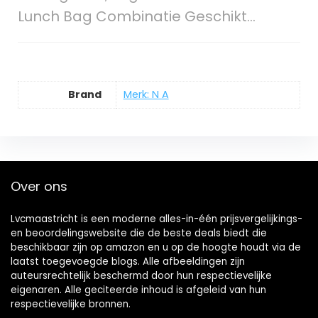
Lunch Bag Combinatie Geschikt…
Brand
Merk: N A
Over ons
Lvcmaastricht is een moderne alles-in-één prijsvergelijkings-
en beoordelingswebsite die de beste deals biedt die
beschikbaar zijn op amazon en u op de hoogte houdt via de
laatst toegevoegde blogs. Alle afbeeldingen zijn
auteursrechtelijk beschermd door hun respectievelijke
eigenaren. Alle geciteerde inhoud is afgeleid van hun
respectievelijke bronnen.