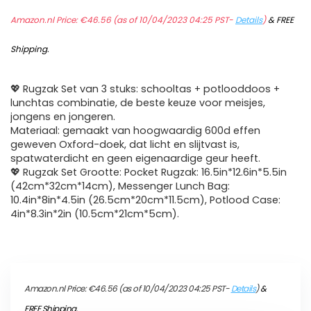
Amazon.nl Price:
€
46.56
(as of 10/04/2023 04:25 PST-
Details
)
&
FREE
Shipping
.
💖 Rugzak Set van 3 stuks: schooltas + potlooddoos +
lunchtas combinatie, de beste keuze voor meisjes,
jongens en jongeren.
Materiaal: gemaakt van hoogwaardig 600d effen
geweven Oxford-doek, dat licht en slijtvast is,
spatwaterdicht en geen eigenaardige geur heeft.
💖 Rugzak Set Grootte: Pocket Rugzak: 16.5in*12.6in*5.5in
(42cm*32cm*14cm), Messenger Lunch Bag:
10.4in*8in*4.5in (26.5cm*20cm*11.5cm), Potlood Case:
4in*8.3in*2in (10.5cm*21cm*5cm).
Amazon.nl Price:
€
46.56
(as of 10/04/2023 04:25 PST-
Details
)
&
FREE Shipping
.