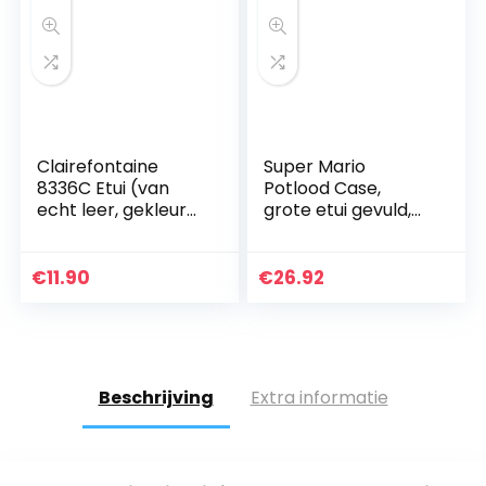
Clairefontaine
Super Mario
8336C Etui (van
Potlood Case,
echt leer, gekleurd,
grote etui gevuld,
21 x 4 x 6 cm,
15+
rechthoekig) 1 stuk
schoolbenodigdhe
grijs
den briefpapier
€
11.90
€
26.92
etui, potloden
slijper gummen
liniaal…
Beschrijving
Extra informatie