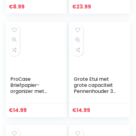
Knutselsets voor
schrijfsets voor
€
8.99
€
23.99
Kinderen
meisjes en
jongens…
ProCase
Grote Etui met
Briefpapier-
grote capaciteit
organizer met
Pennenhouder 3
Grote Capaciteit,
compartimenten
Handige
Schoolbenodigdhe
Pennenetui met
den Briefpapier
€
14.99
€
14.99
Drie
Make-up tas
Compartimenten,
Geschenk voor…
Duurzame Etui
voor…