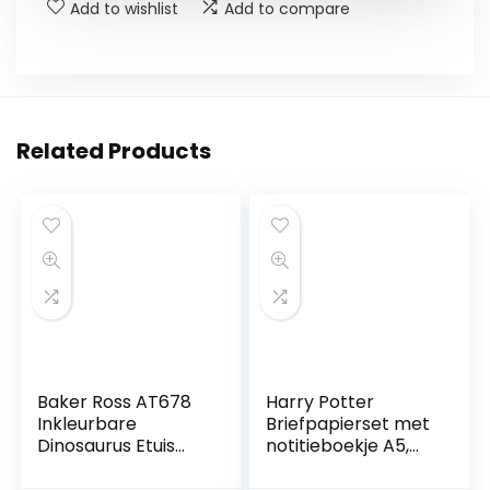
Add to wishlist
Add to compare
Related Products
Baker Ross AT678
Harry Potter
Inkleurbare
Briefpapierset met
Dinosaurus Etuis
notitieboekje A5,
van Stof (4 stuks)
etui en 6 pennen,
Knutselspullen en
schattige