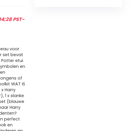
04:28 PST-
deau voor
er set bevat
Potter etui
symbolen en
 en
jongens of
olkit WAT IS
 x Harry
, 1 x slanke
nset (blauwe
 naar Harry
udenten?
jn perfect
ook en
kinderen en