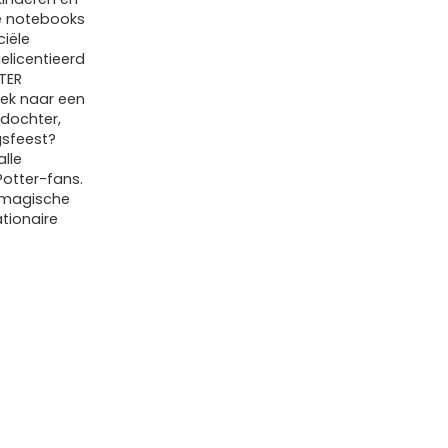
e notebooks
ciële
elicentieerd
TER
ek naar een
dochter,
gsfeest?
lle
 Potter-fans.
n magische
ationaire