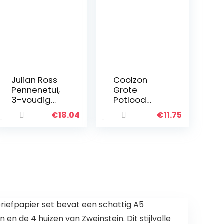
Julian Ross
Coolzon
Pennenetui,
Grote
3-voudig
Potlood
gevuld, 44
Case voor
€
18.04
€
11.75
accessoire
meisjes
s, 20 cm
jongens,
(marinebla
grote
uw)
capaciteit
potlood
gevallen
met 3
compartim
enten pen
iefpapier set bevat een schattig A5
tas Pouch…
n de 4 huizen van Zweinstein. Dit stijlvolle