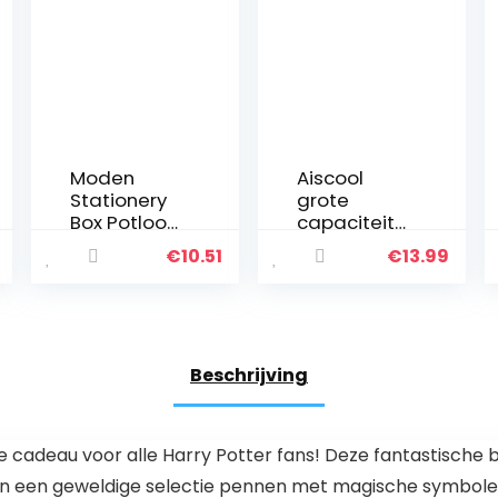
Moden
Aiscool
Stationery
grote
Box Potlood
capaciteit
Case YHO
potlood tas
€
10.51
€
13.99
Design
waterdicht
Manga
e pen zakje
Cute
houder
Animal Cat
organizer
Elf111,
draagbare
Beschrijving
Potlood
reizen
case voor
draagtas
school,
toilettas
Potlood
met…
adeau voor alle Harry Potter fans! Deze fantastische br
case voor…
en een geweldige selectie pennen met magische symbolen e