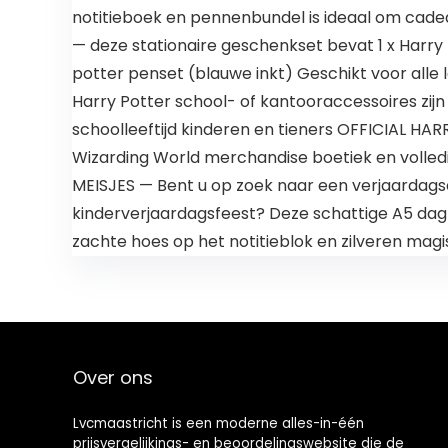
notitieboek en pennenbundel is ideaal om cadea
— deze stationaire geschenkset bevat 1 x Harry 
potter penset (blauwe inkt) Geschikt voor alle 
Harry Potter school- of kantooraccessoires zijn
schoolleeftijd kinderen en tieners OFFICIAL HA
Wizarding World merchandise boetiek en volle
MEISJES — Bent u op zoek naar een verjaardagsc
kinderverjaardagsfeest? Deze schattige A5 dagboe
zachte hoes op het notitieblok en zilveren magis
Over ons
Lvcmaastricht is een moderne alles-in-één
prijsvergelijkings- en beoordelingswebsite die de