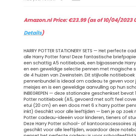
Amazon.nl Price:
€
23.99
(as of 10/04/2023 
Details
)
HARRY POTTER STATIONERY SETS — Het perfecte ca
alle Harry Potter fans! Deze fantastische briefpapi
een schattig A5 notitieboek, een bijpassende Harry 
en een geweldige selectie pennen met magische 
de 4 huizen van Zweinstein. Dit stijlvolle notitieboek
pennenbundel is ideaal om cadeau te geven voor 
meisjes en is een geweldige aanvulling op hun scho
INBEGREPEN — deze stationaire geschenkset bevat 1
Potter notitieboek (A5, gevoerd met soft feel cover)
etui (20 cm) en een doos met 6 x harry potter pe
inkt) Geschikt voor alle leeftijden — ben je op zoek
Potter cadeau-ideeën voor kinderen, tieners of st
Deze Harry Potter school- of kantooraccessoires zi
geschikt voor alle leeftijden, waardoor deze noteb
penset het perfecte cadeau is voor schoolleeftijd 