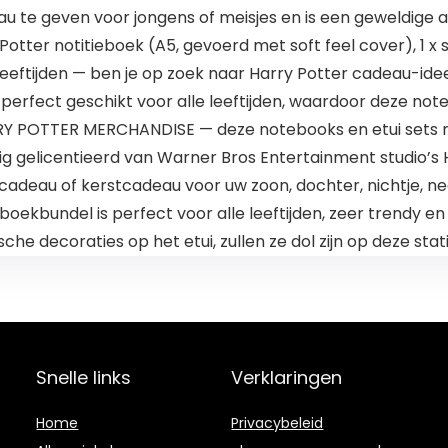
u te geven voor jongens of meisjes en is een geweldige 
Potter notitieboek (A5, gevoerd met soft feel cover), 1 x
leeftijden — ben je op zoek naar Harry Potter cadeau-ide
 perfect geschikt voor alle leeftijden, waardoor deze no
RRY POTTER MERCHANDISE — deze notebooks en etui sets ma
dig gelicentieerd van Warner Bros Entertainment studi
adeau of kerstcadeau voor uw zoon, dochter, nichtje, ne
kbundel is perfect voor alle leeftijden, zeer trendy en z
che decoraties op het etui, zullen ze dol zijn op deze st
Snelle links
Verklaringen
Home
Privacybeleid