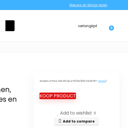
Nieuws en blogs lezen
verlanglijst
0
t
Amazon.nl Price:
€
23.99
(as of 10/04/2023 04:28 PST-
Details
)
nen,
KOOP PRODUCT
jes en
Add to wishlist
0
Add to compare