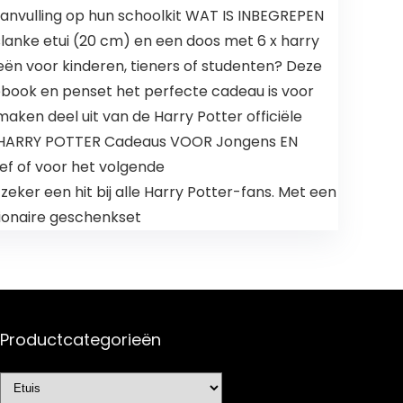
aanvulling op hun schoolkit WAT IS INBEGREPEN
 slanke etui (20 cm) en een doos met 6 x harry
eën voor kinderen, tieners of studenten? Deze
tebook en penset het perfecte cadeau is voor
ken deel uit van de Harry Potter officiële
o’s HARRY POTTER Cadeaus VOOR Jongens EN
ef of voor het volgende
eker een hit bij alle Harry Potter-fans. Met een
ationaire geschenkset
Productcategorieën