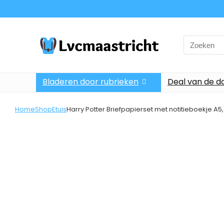
Search
for:
Bladeren door rubrieken
Deal van de d
Home
Shop
Etuis
Harry Potter Briefpapierset met notitieboekje A5