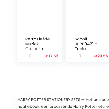
Retro Liefde
Scooli
Muziek
JURP0421 –
Cassette
Triple
Mixtape
Decker, etui
€
17.52
€
23.55
Potlood
met 3
Case
ritsvakken,
Multifunctio
Jurassic
nele
World,
Draagbare
gevuld met
Grote
Eberhard
Capaciteit
Faber
Pen Pouch
pennen,
Meisje
30-delig,
HARRY POTTER STATIONERY SETS — Het perfecte c
Jongens…
voor…
notitieboek, een bijpassende Harry Potter etui 