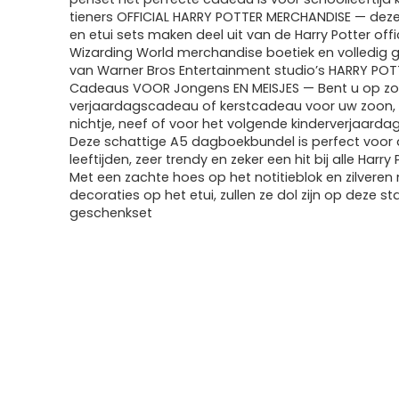
tieners OFFICIAL HARRY POTTER MERCHANDISE — dez
en etui sets maken deel uit van de Harry Potter offi
Wizarding World merchandise boetiek en volledig g
van Warner Bros Entertainment studio’s HARRY POT
Cadeaus VOOR Jongens EN MEISJES — Bent u op zo
verjaardagscadeau of kerstcadeau voor uw zoon, 
nichtje, neef of voor het volgende kinderverjaarda
Deze schattige A5 dagboekbundel is perfect voor a
leeftijden, zeer trendy en zeker een hit bij alle Harry
Met een zachte hoes op het notitieblok en zilvere
decoraties op het etui, zullen ze dol zijn op deze st
geschenkset