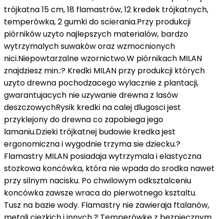
trójkatna 15 cm, 18 flamastrów, 12 kredek trójkatnych,
temperówka, 2 gumki do scierania.Przy produkcji
piórników uzyto najlepszych materialów, bardzo
wytrzymalych suwaków oraz wzmocnionych
nici.Niepowtarzalne wzornictwo.W piórnikach MILAN
znajdziesz min.:? Kredki MILAN przy produkcji których
uzyto drewna pochodzacego wylacznie z plantacji,
gwarantujacych nie uzywanie drewna z lasów
deszczowychRysik kredki na calej dlugosci jest
przyklejony do drewna co zapobiega jego
lamaniu.Dzieki trójkatnej budowie kredka jest
ergonomiczna i wygodnie trzyma sie dziecku.?
Flamastry MILAN posiadaja wytrzymala i elastyczna
stozkowa koncówka, która nie wpada do srodka nawet
przy silnym nacisku. Po chwilowym odksztalceniu
koncówka zawsze wraca do pierwotnego ksztaltu.
Tusz na bazie wody. Flamastry nie zawieraja ftalanów,
metali ciezkich i innych ? Temperówke z bezpiecznym