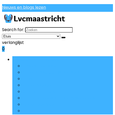
Nieuws en blogs lezen
Search for:
verlanglijst
0
Bladeren door rubrieken
Casual rugzakken
Schooltassen, etuis and sets
Etuis
Kinderbagage
Broodtrommels
Portemonnees, ID- and pashouders
Kinderrugzakken
Schoudertassen