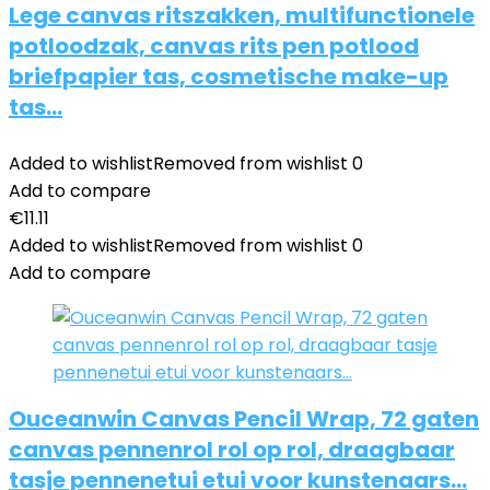
Lege canvas ritszakken, multifunctionele
potloodzak, canvas rits pen potlood
briefpapier tas, cosmetische make-up
tas…
Added to wishlist
Removed from wishlist
0
Add to compare
€
11.11
Added to wishlist
Removed from wishlist
0
Add to compare
Ouceanwin Canvas Pencil Wrap, 72 gaten
canvas pennenrol rol op rol, draagbaar
tasje pennenetui etui voor kunstenaars…