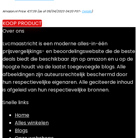
Amazon.nl Price:
€
17.39
(as of 09/04/2023 04:20 PST-
Details
)
KOOP PRODUCT
Over ons
Lvcmaastricht is een moderne alles-in-één
prijsvergelijkings- en beoordelingswebsite die de beste
deals biedt die beschikbaar zijn op amazon en u op de
hoogte houdt via de laatst toegevoegde blogs. Alle
afbeeldingen zijn auteursrechtelijk beschermd door
hun respectievelijke eigenaren. Alle geciteerde inhoud
is afgeleid van hun respectievelijke bronnen.
Snelle links
Home
Alles winkelen
Blogs