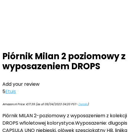
Piórnik Milan 2 poziomowy z
wyposazeniem DROPS
Add your review
5
Etuis
Amazon.nl Price:
€
17.39
(as of 09/04/2023 04:20 PST-
Details
)
Piórnik MILAN 2-poziomowy z wyposazeniem z kolekcji
DROPS wfioletowej kolorystyce.Wyposazenie: dlugopis
CAPSULA UNO niebieski, olówek szesciokatny HB, linijka