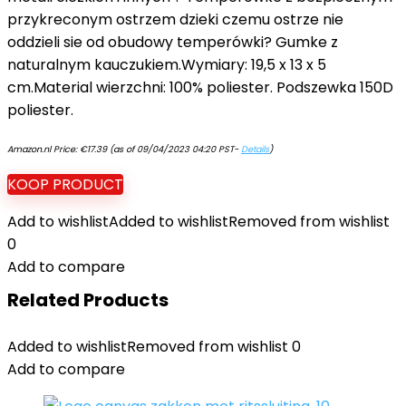
przykreconym ostrzem dzieki czemu ostrze nie
oddzieli sie od obudowy temperówki? Gumke z
naturalnym kauczukiem.Wymiary: 19,5 x 13 x 5
cm.Material wierzchni: 100% poliester. Podszewka 150D
poliester.
Amazon.nl Price:
€
17.39
(as of 09/04/2023 04:20 PST-
Details
)
KOOP PRODUCT
Add to wishlist
Added to wishlist
Removed from wishlist
0
Add to compare
Related Products
Added to wishlist
Removed from wishlist
0
Add to compare