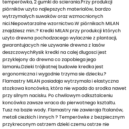
temperówka, 2 gumki do scierania.Przy produkcji
piórników uzyto najlepszych materialów, bardzo
wytrzymalych suwaków oraz wzmocnionych
nici.Niepowtarzalne wzornictwo.W piórnikach MILAN
znajdziesz min.:? Kredki MILAN przy produkcji których
uzyto drewna pochodzacego wylacznie z plantacji,
gwarantujacych nie uzywanie drewna z lasów
deszczowychRysik kredki na calej dlugosci jest
przyklejony do drewna co zapobiega jego
lamaniu.Dzieki trójkatnej budowie kredka jest
ergonomiczna i wygodnie trzyma sie dziecku.?
Flamastry MILAN posiadaja wytrzymala i elastyczna
stozkowa koncówka, która nie wpada do srodka nawet
przy silnym nacisku. Po chwilowym odksztalceniu
koncówka zawsze wraca do pierwotnego ksztaltu.
Tusz na bazie wody. Flamastry nie zawieraja ftalanów,
metali ciezkich i innych ? Temperówke z bezpiecznym
przykreconym ostrzem dzieki czemu ostrze nie