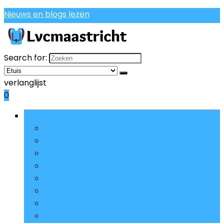
Nieuws en blogs lezen
Search for:
verlanglijst
0
Bladeren door rubrieken
Casual rugzakken
Schooltassen, etuis and sets
Etuis
Kinderbagage
Broodtrommels
Portemonnees, ID- and pashouders
Kinderrugzakken
Schoudertassen