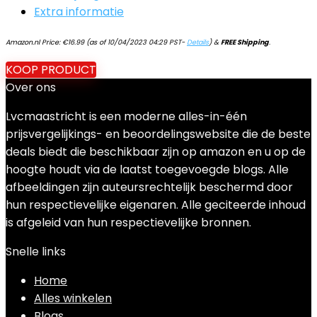
Extra informatie
Amazon.nl Price:
€
16.99
(as of 10/04/2023 04:29 PST-
Details
)
&
FREE Shipping
.
KOOP PRODUCT
Over ons
Lvcmaastricht is een moderne alles-in-één
prijsvergelijkings- en beoordelingswebsite die de beste
deals biedt die beschikbaar zijn op amazon en u op de
hoogte houdt via de laatst toegevoegde blogs. Alle
afbeeldingen zijn auteursrechtelijk beschermd door
hun respectievelijke eigenaren. Alle geciteerde inhoud
is afgeleid van hun respectievelijke bronnen.
Snelle links
Home
Alles winkelen
Blogs