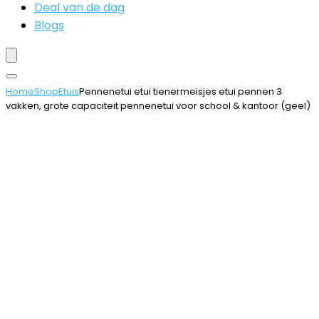
Deal van de dag
Blogs
Home
Shop
Etuis
Pennenetui etui tienermeisjes etui pennen 3
vakken, grote capaciteit pennenetui voor school & kantoor (geel)