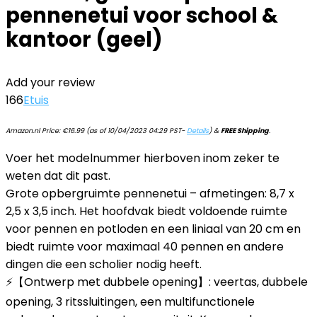
pennenetui voor school &
kantoor (geel)
Add your review
166
Etuis
Amazon.nl Price:
€
16.99
(as of 10/04/2023 04:29 PST-
Details
)
&
FREE Shipping
.
Voer het modelnummer hierboven inom zeker te
weten dat dit past.
Grote opbergruimte pennenetui – afmetingen: 8,7 x
2,5 x 3,5 inch. Het hoofdvak biedt voldoende ruimte
voor pennen en potloden en een liniaal van 20 cm en
biedt ruimte voor maximaal 40 pennen en andere
dingen die een scholier nodig heeft.
⚡【Ontwerp met dubbele opening】: veertas, dubbele
opening, 3 ritssluitingen, een multifunctionele