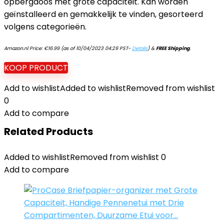
opbergdoos met grote capaciteit. Kan worden
geïnstalleerd en gemakkelijk te vinden, gesorteerd
volgens categorieën.
Amazon.nl Price:
€
16.99
(as of 10/04/2023 04:29 PST-
Details
)
&
FREE Shipping
.
KOOP PRODUCT
Add to wishlist
Added to wishlist
Removed from wishlist
0
Add to compare
Related Products
Added to wishlist
Removed from wishlist
0
Add to compare