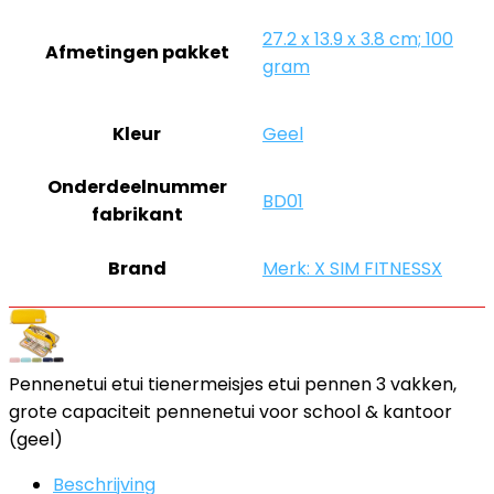
‎27.2 x 13.9 x 3.8 cm; 100
Afmetingen pakket
gram
Kleur
‎Geel
Onderdeelnummer
‎BD01
fabrikant
Brand
Merk: X SIM FITNESSX
Pennenetui etui tienermeisjes etui pennen 3 vakken,
grote capaciteit pennenetui voor school & kantoor
(geel)
Beschrijving