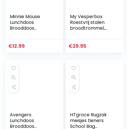
Minnie Mouse
My Vesperbox
Lunchdoos
Roestvrij stalen
Brooddoos
broodtrommel,
Kinderlunchbox
lunchbox, extreem
met 3 afzonderlijk
robuust, lunchbox,
afsluitbare
broodtrommel
€
12.99
€
29.95
compartimenten +
ideaal voor
naamstickers
kleuterschool…
voor…
Avengers
HTgroce Rugzak
Lunchdoos
meisjes tieners
Brooddoos
School Bag