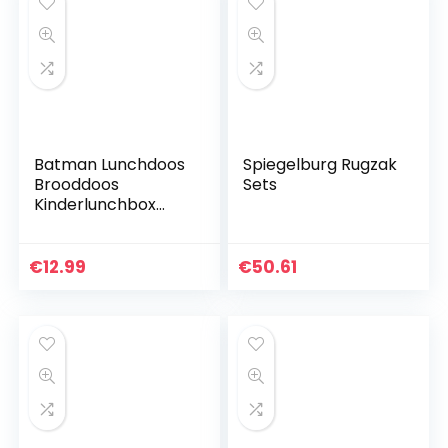
Batman Lunchdoos
Spiegelburg Rugzak
Brooddoos
Sets
Kinderlunchbox
met 3 afzonderlijk
afsluitbare
compartimenten +
€
12.99
€
50.61
naamstickers voor
kinderen