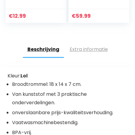
Kinderlunchbox
Backpacks for
met 3 afzonderlijk
Girls&
afsluitbare
Broodtrommels
€
12.99
€
59.99
compartimenten
Thermo Lunchbox
& Etui
leermateriaal…
Beschrijving
Extra informatie
Kleur:
Lol
Broodtrommel: 18 x 14 x 7 cm.
Van kunststof met 3 praktische
onderverdelingen.
onverslaanbare prijs-kwaliteitsverhouding.
Vaatwasmachinebestendig.
BPA-vrij.