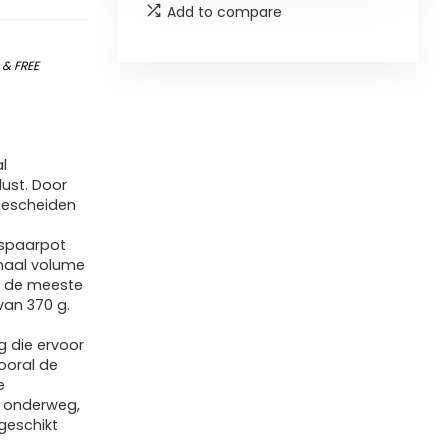
Add to compare
)
&
FREE
l
lust. Door
 gescheiden
 spaarpot
imaal volume
an de meeste
van 370 g.
g die ervoor
vooral de
e
r onderweg,
geschikt