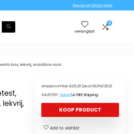
Nieuws en blogs lezen
0
verlanglijst
ento box, lekvrij, snackbox voor…
Amazon.nl Price:
€
29.29
(as of 09/04/2023
test,
04:22 PST-
Details
)
&
FREE Shipping
.
lekvrij,
KOOP PRODUCT
Add to wishlist