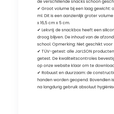
de verschillende snacks schoon gesch
✔ Groot volume bij een laag gewicht:
ml. Dit is een aanzienlijk groter vol
x 16,5 cm x 5 cm.
✔ Lekvrij: de snackbox heeft een silic
droog blijven. De inhoud van de afzon
school. Opmerking: Niet geschikt voor 
✔ TÜV-getest: alle JarLSON producten
getest. De kwaliteitscontroles bevest
op onze website klaar om te downloa
✔ Robuust en duurzaam: de constructie
handen worden geopend. Bovendien is 
na langdurig gebruik absoluut hygiëni