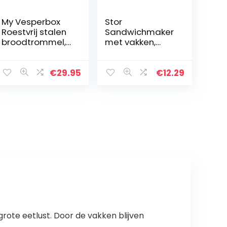
My Vesperbox
Stor
Roestvrij stalen
Sandwichmaker
broodtrommel,
met vakken,
lunchbox,
verschillende
extreem
licenties
robuust,
verkrijgbaar
€
29.95
€
12.29
lunchbox,
(Disney, Frozen,
broodtrommel
Lol, Paw Patrol
ideaal voor
etc.)
kleuterschool…
ote eetlust. Door de vakken blijven