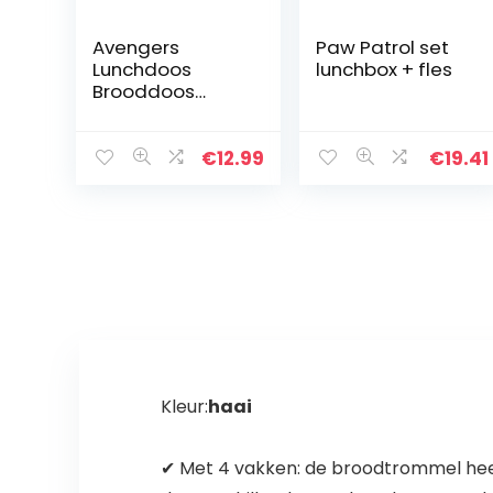
Avengers
Paw Patrol set
Lunchdoos
lunchbox + fles
Brooddoos
Kinderlunchbox
met 3
afzonderlijk
€
12.99
€
19.41
afsluitbare
compartimente
n
Kleur:
haai
✔ Met 4 vakken: de broodtrommel heef