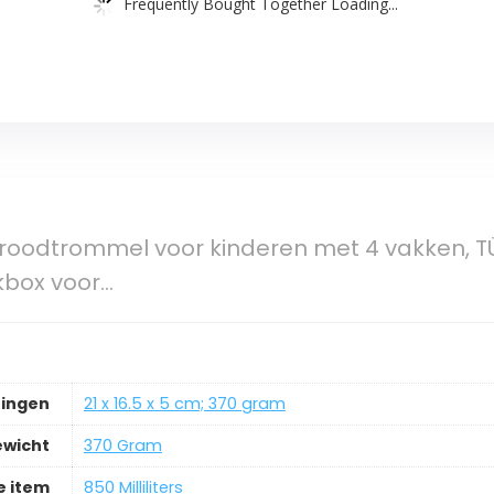
Frequently Bought Together Loading...
roodtrommel voor kinderen met 4 vakken, T
ckbox voor…
ingen
‎21 x 16.5 x 5 cm; 370 gram
ewicht
‎370 Gram
 item
‎850 Milliliters