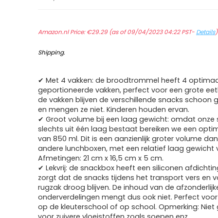
Amazon.nl Price:
€
29.29
(as of 09/04/2023 04:22 PST-
Details
Shipping
.
✔ Met 4 vakken: de broodtrommel heeft 4 optimaa
geportioneerde vakken, perfect voor een grote eet
de vakken blijven de verschillende snacks schoon
en mengen ze niet. Kinderen houden ervan.
✔ Groot volume bij een laag gewicht: omdat onze
slechts uit één laag bestaat bereiken we een opt
van 850 ml. Dit is een aanzienlijk groter volume d
andere lunchboxen, met een relatief laag gewicht 
Afmetingen: 21 cm x 16,5 cm x 5 cm.
✔ Lekvrij: de snackbox heeft een siliconen afdichtin
zorgt dat de snacks tijdens het transport vers en 
rugzak droog blijven. De inhoud van de afzonderlijk
onderverdelingen mengt dus ook niet. Perfect voo
op de kleuterschool of op school. Opmerking: Niet 
voor zuivere vloeistoffen zoals soepen enz.