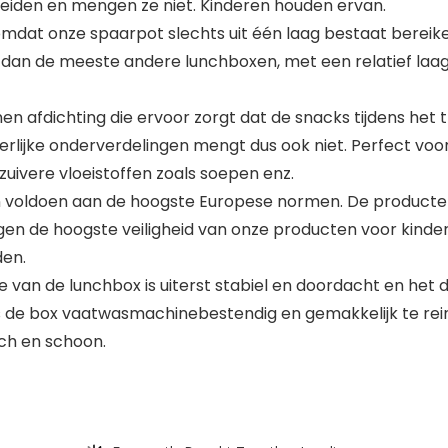
eiden en mengen ze niet. Kinderen houden ervan.
 omdat onze spaarpot slechts uit één laag bestaat berei
ume dan de meeste andere lunchboxen, met een relatief laa
onen afdichting die ervoor zorgt dat de snacks tijdens het
derlijke onderverdelingen mengt dus ook niet. Perfect vo
zuivere vloeistoffen zoals soepen enz.
 voldoen aan de hoogste Europese normen. De producten z
igen de hoogste veiligheid van onze producten voor kinde
den.
 van de lunchbox is uiterst stabiel en doordacht en het 
de box vaatwasmachinebestendig en gemakkelijk te reini
sch en schoon.