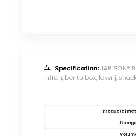
Specification:
JARLSON® B
Tritan, bento box, lekvrij, sna
Productafmet
Itemg
Volume