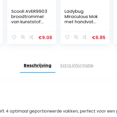
Scooli AVER9903
Ladybug
broodtrommel
Miraculous Mok
van kunststof
met handvat
met twee clips,
voor kinderen,
Marvels The
230 ml,
Avengers,
magnetronbest
€
9.06
€
6.85
gemakkelijk te
endig, met
openen en te
Ladybug en Cat
sluiten…
Noir, cadeau
voor…
Beschrijving
Extra informatie
t 4 optimaal geportioneerde vakken, perfect voor een gr