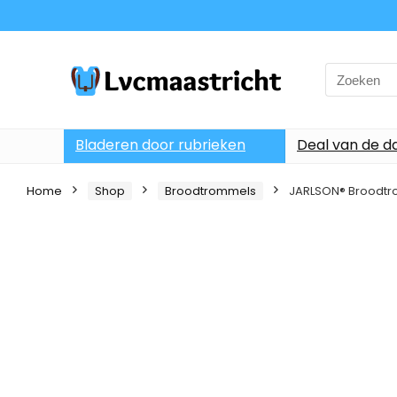
Search
for:
Bladeren door rubrieken
Deal van de d
Home
Shop
Broodtrommels
JARLSON® Broodtrom