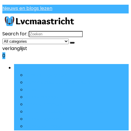
Nieuws en blogs lezen
Search for:
verlanglijst
0
Bladeren door rubrieken
Casual rugzakken
Schooltassen, etuis and sets
Etuis
Kinderbagage
Broodtrommels
Portemonnees, ID- and pashouders
Kinderrugzakken
Schoudertassen