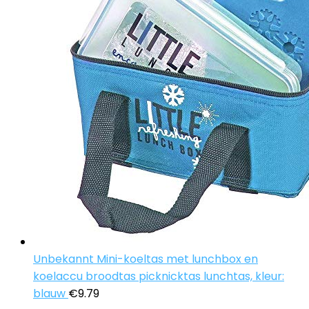
Unbekannt Mini-koeltas met lunchbox en
koelaccu broodtas picknicktas lunchtas, kleur:
blauw
€
9.79