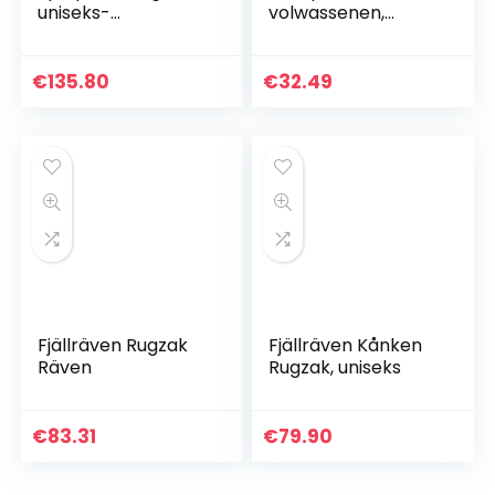
uniseks-
volwassenen,
volwassene rugzak
Arugam, 33 Lang,
Campus L 33L
€
135.80
€
32.49
Fjällräven Rugzak
Fjällräven Kånken
Räven
Rugzak, uniseks
€
83.31
€
79.90