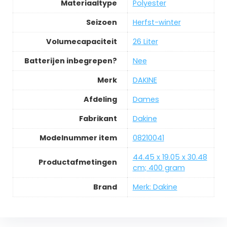
Materiaaltype
‎Polyester
Seizoen
‎Herfst-winter
Volumecapaciteit
‎26 Liter
Batterijen inbegrepen?
‎Nee
Merk
‎DAKINE
Afdeling
‎Dames
Fabrikant
‎Dakine
Modelnummer item
‎08210041
‎44.45 x 19.05 x 30.48
Productafmetingen
cm; 400 gram
Brand
Merk: Dakine