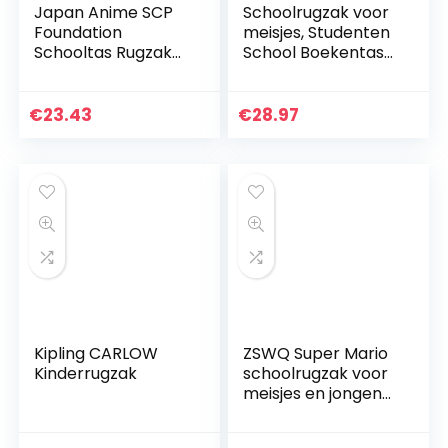
Japan Anime SCP
Schoolrugzak voor
Foundation
meisjes, Studenten
Schooltas Rugzak
School Boekentas
Schoudertas voor
Casual Daypack
Studenten Boek
Laptop Rugzak
Tas Pakket Zwart
Outdoor Reistas,
€
23.43
€
28.97
Lightweit
Waterdicht…
Kipling CARLOW
ZSWQ Super Mario
Kinderrugzak
schoolrugzak voor
meisjes en jongens,
cartoon, super
mario, waterdichte