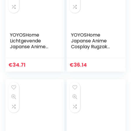
YOYOSHome
YOYOSHome
Lichtgevende
Japanse Anime
Japanse Anime
Cosplay Rugzak
Cosplay Daypack
Lichtgevende
Boekentas Laptop
Rugzak Boekentas
Tas Rugzak
Dagrugzak Laptop
€
34.71
€
36.14
Schooltas met USB
Schooltas, Mijn
Opladen Poort
Buurman Totoro 6…