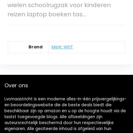
wielen schoolrugzak voor kinderen
reizen laptop boeken tas…
Brand
Merk: WHT
Over ons
Lvcmaastricht is een moderne alles-in-één prijsvergelijkings-
en beoordelingswebsite die de beste deals biedt die
beschikbaar zijn op amazon en u op de hoogte houdt via de
laatst toegevoegde blogs. Alle afbeeldingen zijn
auteursrechtelijk beschermd door hun respectievelijke
eigenaren. Alle geciteerde inhoud is afgeleid van hun