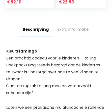
reistas, geschikt
€
92.10
€
22.96
voor anime…
Beschrijving
Extra informatie
Kleur:
Flamingo
Een prachtig cadeau voor je kinderen – Rolling
Backpack! Nog steeds bezorgd dat de kindertas
te zwaar is? bezorgd over hoe te veel dingen te
dragen?
Gaat de rugzak te lang mee en veroorzaakt
schouderpijn?
Laten we een praktische multifunctionele rollende