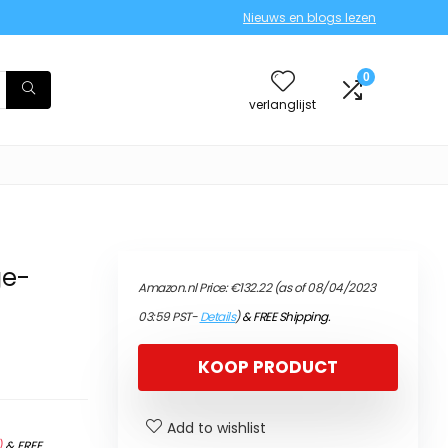
Nieuws en blogs lezen
0
verlanglijst
ge-
Amazon.nl Price:
€
132.22
(as of 08/04/2023
03:59 PST-
Details
)
&
FREE Shipping
.
KOOP PRODUCT
Add to wishlist
)
&
FREE