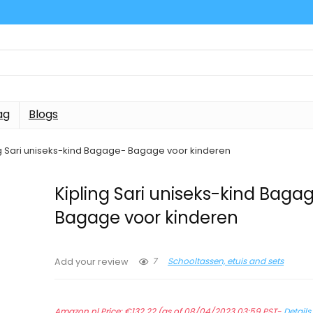
ag
Blogs
ng Sari uniseks-kind Bagage- Bagage voor kinderen
Kipling Sari uniseks-kind Baga
Bagage voor kinderen
7
Schooltassen, etuis and sets
Add your review
Amazon.nl Price:
€
132.22
(as of 08/04/2023 03:59 PST-
Details