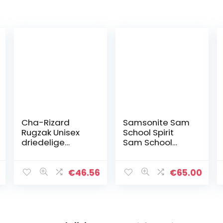
Cha-Rizard
Samsonite Sam
Rugzak Unisex
School Spirit
driedelige
Sam School
rugzak Set
Geest,
Potlood Box
Afmetingen: 40 x
Lunch Bag One
17 x 33 cm – 15 L
€
46.56
€
65.00
Size
– 1 kg