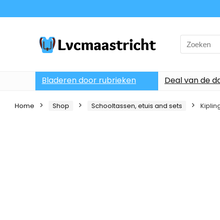
Search
for:
Bladeren door rubrieken
Deal van de d
Home
Shop
Schooltassen, etuis and sets
Kipli