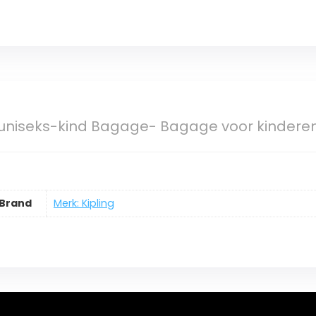
i uniseks-kind Bagage- Bagage voor kindere
Brand
Merk: Kipling