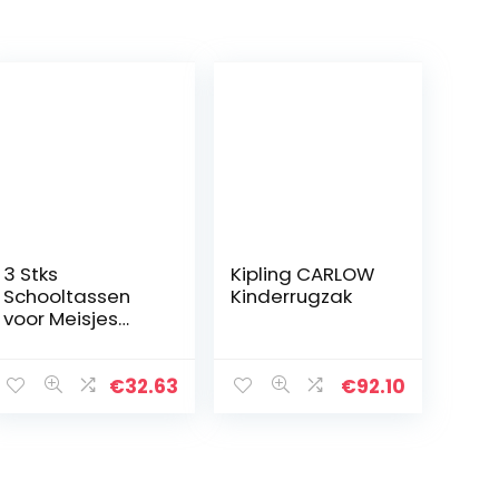
3 Stks
Kipling CARLOW
Schooltassen
Kinderrugzak
voor Meisjes
Prints
Schoudertas
Kids
€
32.63
€
92.10
Waterdichte
Rugzak met
Lunch Bag
Casual Dagpack
Lichtgewicht…