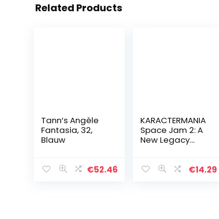
Related Products
Tann’s Angèle
KARACTERMANIA
Fantasia, 32,
Space Jam 2: A
Blauw
New Legacy
Basket
Pennenetui, 3D,
dubbel, oranje
€
52.46
€
14.29