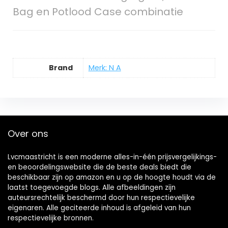
Bag en Potlood Case combinatie
Brand
Merk: N A
Over ons
Lvcmaastricht is een moderne alles-in-één prijsvergelijkings-
en beoordelingswebsite die de beste deals biedt die
beschikbaar zijn op amazon en u op de hoogte houdt via de
laatst toegevoegde blogs. Alle afbeeldingen zijn
auteursrechtelijk beschermd door hun respectievelijke
eigenaren. Alle geciteerde inhoud is afgeleid van hun
respectievelijke bronnen.