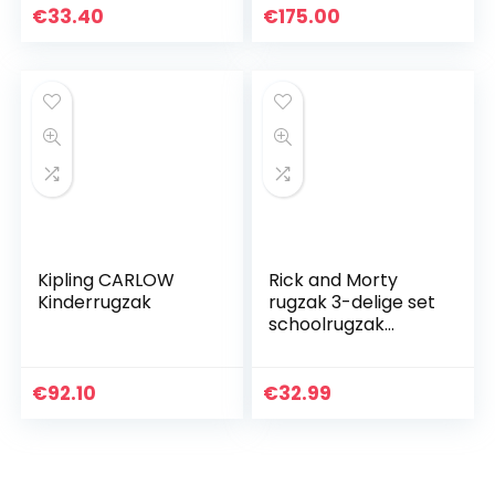
ergonomische
€
33.40
€
175.00
kinderrugzak,
voetbal, print…
Kipling CARLOW
Rick and Morty
Kinderrugzak
rugzak 3-delige set
schoolrugzak
rugzak rugzak
sporttas + etui (12)
€
92.10
€
32.99