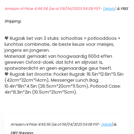
Amazon.nl Price:
€
46.56
(as of 09/04/2023 04:08 PST-
Details
)
&
FREE
Shipping
.
💖 Rugzak Set van 3 stuks: schooltas + potlooddoos +
lunchtas combinatie, de beste keuze voor meisjes,
jongens en jongeren.
Materiaal: gemaakt van hoogwaardig 600d effen
geweven Oxford-doek, dat licht en slijtvast is,
spatwaterdicht en geen eigenaardige geur heeft.
💖 Rugzak Set Grootte: Pocket Rugzak: 16.5in*12.6in*5.5in
(42cm*32cm*14cm), Messenger Lunch Bag:
10.4in*8in*4.5in (26.5cm*20cm*11.5cm), Potlood Case:
4in*8.3in*2in (10.5cm*21cm*5cm).
Amazon.nl Price:
€
46.56
(as of 09/04/2023 04:08 PST-
Details
)
&
FREE Shipping
.