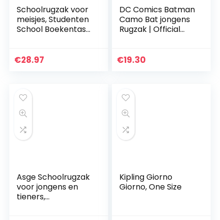
Schoolrugzak voor
DC Comics Batman
meisjes, Studenten
Camo Bat jongens
School Boekentas
Rugzak | Official
Casual Daypack
Merchandise | Back
Laptop Rugzak
To School, Kids
Outdoor Reistas,
Rugzak, Childrens
€
28.97
€
19.30
Lightweit
Superhero…
Waterdicht…
Asge Schoolrugzak
Kipling Giorno
voor jongens en
Giorno, One Size
tieners,
schooltassen voor
meisjes,