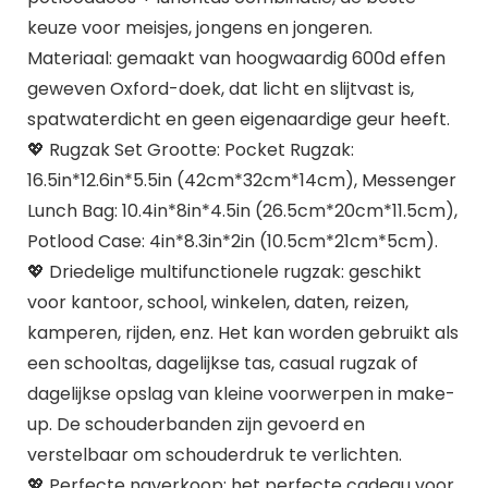
keuze voor meisjes, jongens en jongeren.
Materiaal: gemaakt van hoogwaardig 600d effen
geweven Oxford-doek, dat licht en slijtvast is,
spatwaterdicht en geen eigenaardige geur heeft.
💖 Rugzak Set Grootte: Pocket Rugzak:
16.5in*12.6in*5.5in (42cm*32cm*14cm), Messenger
Lunch Bag: 10.4in*8in*4.5in (26.5cm*20cm*11.5cm),
Potlood Case: 4in*8.3in*2in (10.5cm*21cm*5cm).
💖 Driedelige multifunctionele rugzak: geschikt
voor kantoor, school, winkelen, daten, reizen,
kamperen, rijden, enz. Het kan worden gebruikt als
een schooltas, dagelijkse tas, casual rugzak of
dagelijkse opslag van kleine voorwerpen in make-
up. De schouderbanden zijn gevoerd en
verstelbaar om schouderdruk te verlichten.
💖 Perfecte naverkoop: het perfecte cadeau voor