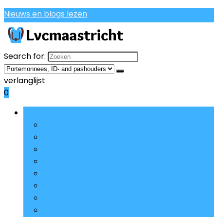
Nieuws en blogs lezen
Search for:
verlanglijst
0
Bladeren door rubrieken
Casual rugzakken
Schooltassen, etuis and sets
Etuis
Kinderbagage
Broodtrommels
Portemonnees, ID- and pashouders
Kinderrugzakken
Schoudertassen