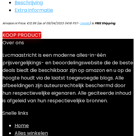
Beschrijving
Extra informatie
Amazon.nl Price:
€
12.99
(as of 09/04/2023 04:16 PST-
Details
)
&
FREE Shipping
.
KOOP PRODUCT
Over ons
Lvcmaastricht is een moderne alles-in-één
prijsvergelijkings- en beoordelingswebsite die de beste
deals biedt die beschikbaar zijn op amazon en u op de
hoogte houdt via de laatst toegevoegde blogs. Alle
afbeeldingen zijn auteursrechtelijk beschermd door
hun respectievelijke eigenaren. Alle geciteerde inhoud
is afgeleid van hun respectievelijke bronnen.
Snelle links
Home
Alles winkelen