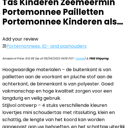
Tas Kinderen Zeemeermin
Portemonnee Pailletten
Portemonnee Kinderen als…
Add your review
31
Portemonnees, ID- and pashouders
Amazon.nl Price:
€
12.99
(as of 09/04/2023 04:16 PST-
Details
)
&
FREE Shipping
.
Hoogwaardige materialen – de buitenkant is van
pailletten aan de voorkant en pluche stof aan de
achterkant, de binnenkant is van polyester. Goed
vakmanschap en hoge kwaliteit zorgen voor een
langdurig en veilig gebruik.
Stijlvol ontwerp – 4 stuks verschillende kleuren
lovertjes mini schoudertas met ritssluiting, klein en
schattig, de lengte van het koord kan worden
aangepast aan uw behoeften, en het schattige uiterlijk