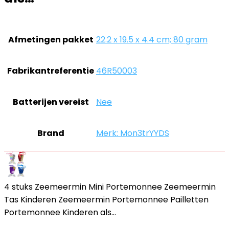
Afmetingen pakket
‎22.2 x 19.5 x 4.4 cm; 80 gram
Fabrikantreferentie
‎46R50003
Batterijen vereist
‎Nee
Brand
Merk: Mon3trYYDS
4 stuks Zeemeermin Mini Portemonnee Zeemeermin
Tas Kinderen Zeemeermin Portemonnee Pailletten
Portemonnee Kinderen als…