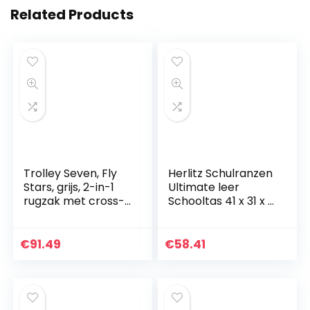
Related Products
Trolley Seven, Fly
Herlitz Schulranzen
Stars, grijs, 2-in-1
Ultimate leer
rugzak met cross-
Schooltas 41 x 31 x 8
over-systeem,
cm
school en reis.
€
91.49
€
58.41