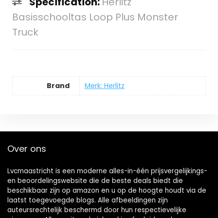
Specification:
Herlitz
Basisschooltas Loop Plus Monster
Truck
Brand
Merk: Herlitz
Over ons
Lvcmaastricht is een moderne alles-in-één prijsvergelijkings-
en beoordelingswebsite die de beste deals biedt die
beschikbaar zijn op amazon en u op de hoogte houdt via de
laatst toegevoegde blogs. Alle afbeeldingen zijn
auteursrechtelijk beschermd door hun respectievelijke