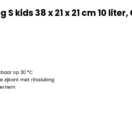
 S kids 38 x 21 x 21 cm 10 liter
asbaar op 30 °C
ijkant met ritssluiting
derriem