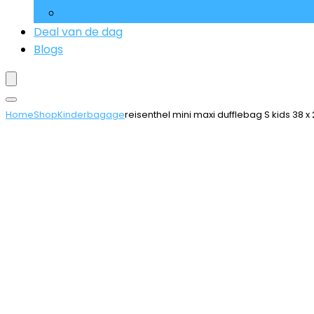
Schoudertassen
Deal van de dag
Blogs
Home
Shop
Kinderbagage
reisenthel mini maxi dufflebag S kids 38 x 