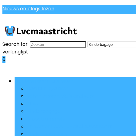
Nieuws en blogs lezen
Search for:
verlanglijst
0
Bladeren door rubrieken
Casual rugzakken
Schooltassen, etuis and sets
Etuis
Kinderbagage
Broodtrommels
Portemonnees, ID- and pashouders
Kinderrugzakken