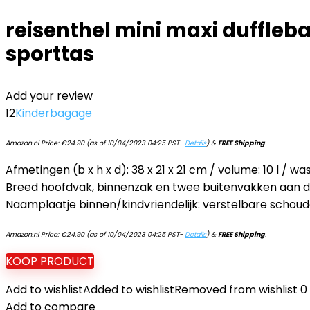
reisenthel mini maxi dufflebag
sporttas
Add your review
12
Kinderbagage
Amazon.nl Price:
€
24.90
(as of 10/04/2023 04:25 PST-
Details
)
&
FREE Shipping
.
Afmetingen (b x h x d): 38 x 21 x 21 cm / volume: 10 l / w
Breed hoofdvak, binnenzak en twee buitenvakken aan de z
Naamplaatje binnen/kindvriendelijk: verstelbare schou
Amazon.nl Price:
€
24.90
(as of 10/04/2023 04:25 PST-
Details
)
&
FREE Shipping
.
KOOP PRODUCT
Add to wishlist
Added to wishlist
Removed from wishlist
0
Add to compare