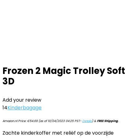
Frozen 2 Magic Trolley Soft
3D
Add your review
14
Kinderbagage
Amazon.nl Price:
€
54.69
(as of 10/04/2023 04:25 PST-
Details
)
&
FREE Shipping
.
Zachte kinderkoffer met reliëf op de voorzijde