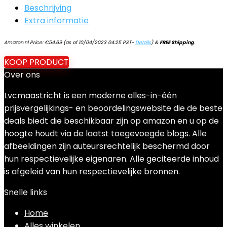
Beschrijving
Extra informatie
Amazon.nl Price:
€
54.69
(as of 10/04/2023 04:25 PST-
Details
)
&
FREE Shipping
.
KOOP PRODUCT
Over ons
Lvcmaastricht is een moderne alles-in-één
prijsvergelijkings- en beoordelingswebsite die de beste
deals biedt die beschikbaar zijn op amazon en u op de
hoogte houdt via de laatst toegevoegde blogs. Alle
afbeeldingen zijn auteursrechtelijk beschermd door
hun respectievelijke eigenaren. Alle geciteerde inhoud
is afgeleid van hun respectievelijke bronnen.
Snelle links
Home
Alles winkelen