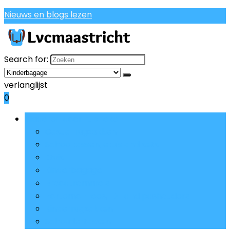
Nieuws en blogs lezen
Search for:
verlanglijst
0
Bladeren door rubrieken
Casual rugzakken
Schooltassen, etuis and sets
Etuis
Kinderbagage
Broodtrommels
Portemonnees, ID- and pashouders
Kinderrugzakken
Schoudertassen