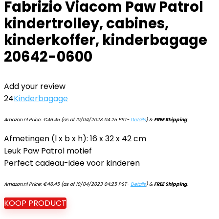
Fabrizio Viacom Paw Patrol
kindertrolley, cabines,
kinderkoffer, kinderbagage
20642-0600
Add your review
24
Kinderbagage
Amazon.nl Price:
€
46.45
(as of 10/04/2023 04:25 PST-
Details
)
&
FREE Shipping
.
Afmetingen (l x b x h): 16 x 32 x 42 cm
Leuk Paw Patrol motief
Perfect cadeau-idee voor kinderen
Amazon.nl Price:
€
46.45
(as of 10/04/2023 04:25 PST-
Details
)
&
FREE Shipping
.
KOOP PRODUCT