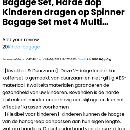
Bagage Set, Harde dop
Kinderen dragen op Spinner
Bagage Set met 4 Multi…
Add your review
20
Kinderbagage
Amazon.nl Price:
€
65.99
(as of 10/04/2023 04:25 PST-
Details
)
&
FREE Shipping
.
【Kwaliteit & Duurzaam】Deze 2-delige kinder kar
kofferset is gemaakt van duurzaam en niet-giftig ABS-
materiaal. Kwaliteitsmaterialen garanderen de
gezondheid van uw kinderen. Bovendien is de harde
buitenkant minder onderhevig aan slijtage en kan het
effectief krassen voorkomen.
【Flexibel voor kinderen】Kinderen kunnen de hoogte
van de handgreep aanpassen aan hun eigen lengte,
wat erg handig is. De schouderband van de rugzak kan