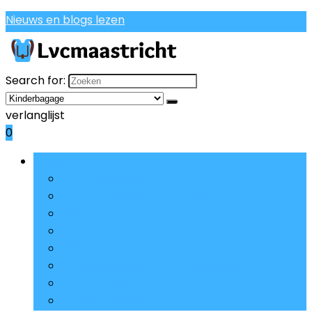
Nieuws en blogs lezen
Search for:
verlanglijst
0
Bladeren door rubrieken
Casual rugzakken
Schooltassen, etuis and sets
Etuis
Kinderbagage
Broodtrommels
Portemonnees, ID- and pashouders
Kinderrugzakken
Schoudertassen