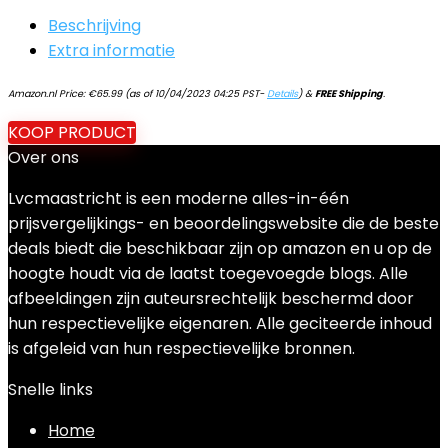
Beschrijving
Extra informatie
Amazon.nl Price:
€
65.99
(as of 10/04/2023 04:25 PST-
Details
)
&
FREE Shipping
.
KOOP PRODUCT
Over ons
Lvcmaastricht is een moderne alles-in-één
prijsvergelijkings- en beoordelingswebsite die de beste
deals biedt die beschikbaar zijn op amazon en u op de
hoogte houdt via de laatst toegevoegde blogs. Alle
afbeeldingen zijn auteursrechtelijk beschermd door
hun respectievelijke eigenaren. Alle geciteerde inhoud
is afgeleid van hun respectievelijke bronnen.
Snelle links
Home