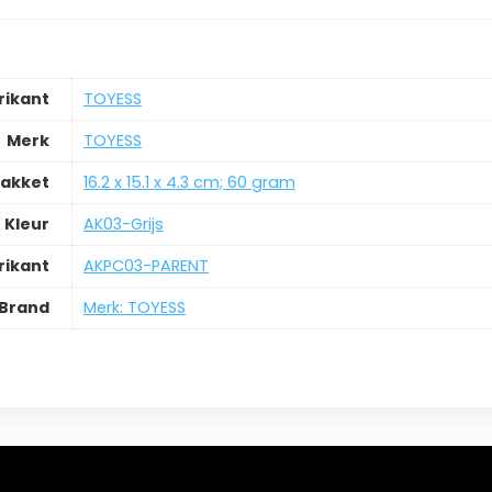
rikant
‎TOYESS
Merk
‎TOYESS
pakket
‎16.2 x 15.1 x 4.3 cm; 60 gram
Kleur
‎AK03-Grijs
ikant
‎AKPC03-PARENT
Brand
Merk: TOYESS