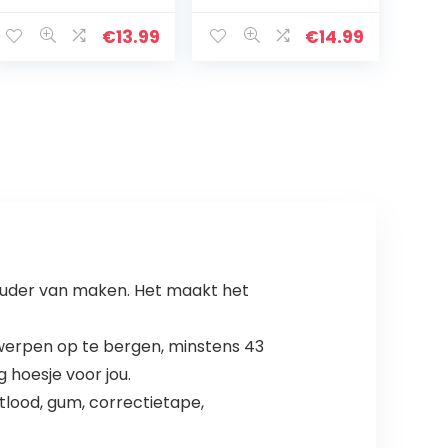
zakje houder
n
organizer
Schoolbenodigd
€
13.99
€
14.99
draagbare
heden
reizen draagtas
Briefpapier
toilettas met…
Make-up tas
Geschenk voor…
uder van maken. Het maakt het
rwerpen op te bergen, minstens 43
g hoesje voor jou.
tlood, gum, correctietape,