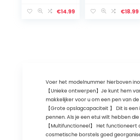
Capaciteit,
ui, grote
Handige
opbergruimte,
€
14.99
€
18.99
Pennenetui met
waterdicht,
Drie
potloodtas met
Compartimente
houder voor
n, Duurzame Etui
school…
voor…
Voer het modelnummer hierboven inom
【Unieke ontwerpen】Je kunt hem van 
makkelijker voor u om een pen van de 
【Grote opslagcapaciteit 】 Dit is een
pennen. Als je een etui wilt hebben die 
【Multifunctioneel】 Het functioneert a
cosmetische borstels goed georganiseer