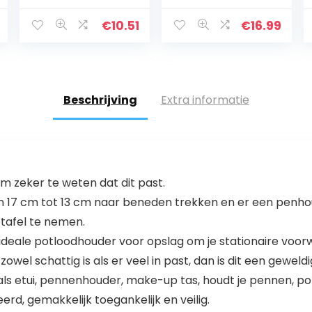
Manga Cute
capaciteit
Animal Cat Elf111,
pennenetui voor
€
10.51
€
16.99
Potlood case
school & kantoor
voor school,
(geel)
Potlood case
voor…
Beschrijving
Extra informatie
 zeker te weten dat dit past.
17 cm tot 13 cm naar beneden trekken en er een penho
tafel te nemen.
 ideale potloodhouder voor opslag om je stationaire voo
zowel schattig is als er veel in past, dan is dit een geweldi
ls etui, pennenhouder, make-up tas, houdt je pennen, po
d, gemakkelijk toegankelijk en veilig.