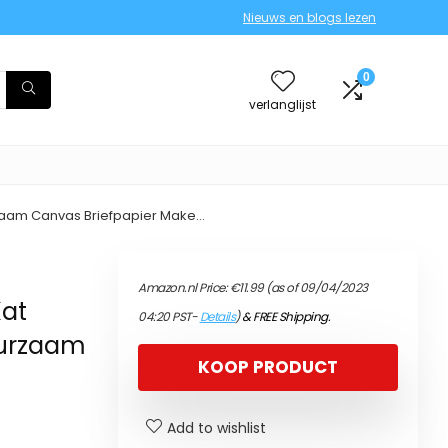
Nieuws en blogs lezen
0
verlanglijst
zaam Canvas Briefpapier Make…
Amazon.nl Price:
€
11.99
(as of 09/04/2023
Kat
04:20 PST-
Details
)
&
FREE Shipping
.
uurzaam
KOOP PRODUCT
Add to wishlist