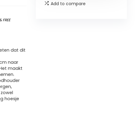
Add to compare
&
FREE
ten dat dit
 cm naar
 Het maakt
 nemen.
oodhouder
ergen,
 zowel
dig hoesje