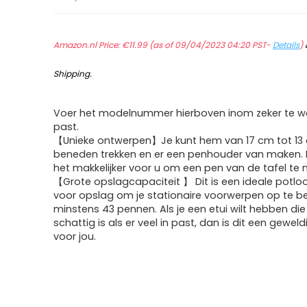
Amazon.nl Price:
€
11.99
(as of 09/04/2023 04:20 PST-
Details
)
Shipping
.
Voer het modelnummer hierboven inom zeker te we
past.
【Unieke ontwerpen】Je kunt hem van 17 cm tot 13
beneden trekken en er een penhouder van maken.
het makkelijker voor u om een pen van de tafel te
【Grote opslagcapaciteit 】 Dit is een ideale potl
voor opslag om je stationaire voorwerpen op te b
minstens 43 pennen. Als je een etui wilt hebben die
schattig is als er veel in past, dan is dit een gewel
voor jou.