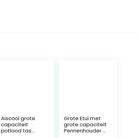
Aiscool grote
Grote Etui met
capaciteit
grote capaciteit
potlood tas
Pennenhouder 3
waterdichte pen
compartimente