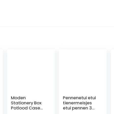
Moden
Pennenetui etui
Stationery Box
tienermeisjes
Potlood Case
etui pennen 3
YHO Design
vakken, grote