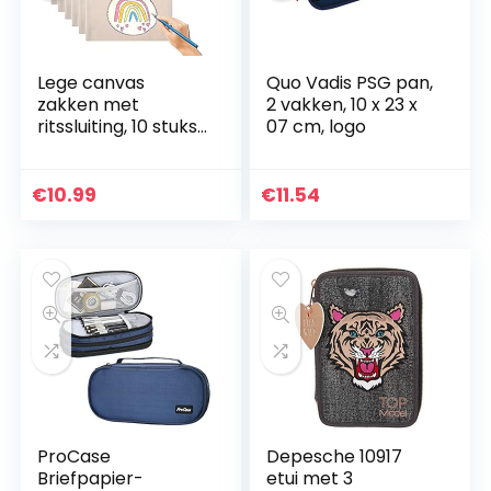
Lege canvas
Quo Vadis PSG pan,
zakken met
2 vakken, 10 x 23 x
ritssluiting, 10 stuks
07 cm, logo
pennenmapjes,
doe-het-zelf
knutseltassen,
€
10.99
€
11.54
sublimatie blanco
canvas…
ProCase
Depesche 10917
Briefpapier-
etui met 3