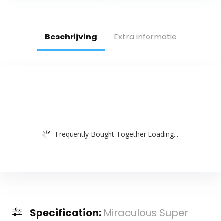
pen tas Pouch…
potloodtas met
houder voor
school…
Beschrijving
Extra informatie
Frequently Bought Together Loading...
Specification:
Miraculous Super