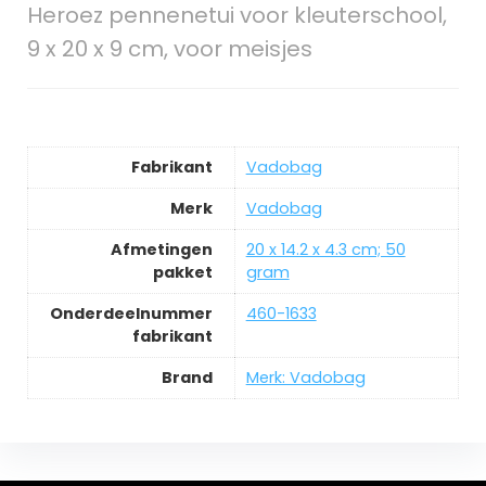
Heroez pennenetui voor kleuterschool,
9 x 20 x 9 cm, voor meisjes
Fabrikant
‎Vadobag
Merk
‎Vadobag
Afmetingen
‎20 x 14.2 x 4.3 cm; 50
pakket
gram
Onderdeelnummer
‎460-1633
fabrikant
Brand
Merk: Vadobag