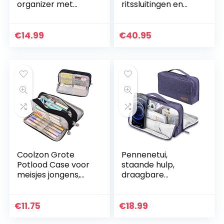
organizer met
ritssluitingen en
Grote Capaciteit,
pennen van Lyra,
Handige
TOPModel,
Pennenetui met
tijgermotief, ca. 7,5
€
14.99
€
40.95
Drie
x 13 x 20 cm
Compartimenten,
Duurzame Etui
voor…
Coolzon Grote
Pennenetui,
Potlood Case voor
staande hulp,
meisjes jongens,
draagbare
grote capaciteit
kleurpotlodenetui,
potlood gevallen
grote
met 3
opbergruimte,
€
11.75
€
18.99
compartimenten
waterdicht,