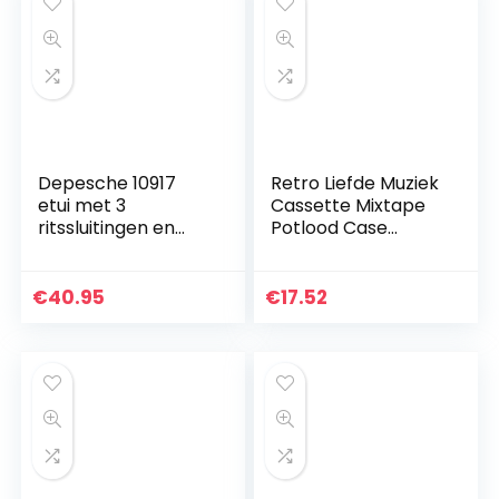
Depesche 10917
Retro Liefde Muziek
etui met 3
Cassette Mixtape
ritssluitingen en
Potlood Case
pennen van Lyra,
Multifunctionele
TOPModel,
Draagbare Grote
tijgermotief, ca. 7,5
Capaciteit Pen
€
40.95
€
17.52
x 13 x 20 cm
Pouch Meisje
Jongens…