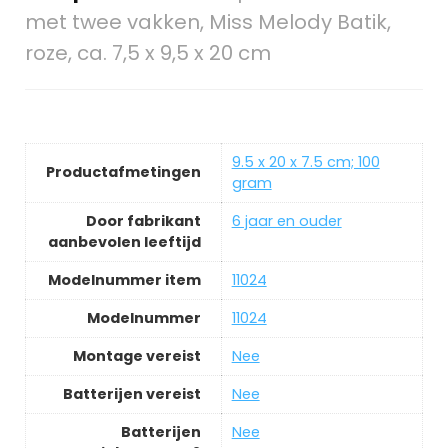
met twee vakken, Miss Melody Batik,
roze, ca. 7,5 x 9,5 x 20 cm
‎9.5 x 20 x 7.5 cm; 100
Productafmetingen
gram
Door fabrikant
‎6 jaar en ouder
aanbevolen leeftijd
Modelnummer item
‎11024
Modelnummer
‎11024
Montage vereist
‎Nee
Batterijen vereist
‎Nee
Batterijen
‎Nee