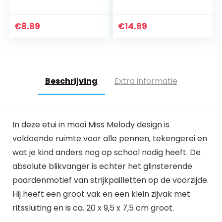
van Stof (4 stuks)
compartimenten
Knutselspullen en
Schoolbenodigdhe
Knutselsets voor
den Briefpapier
€
8.99
€
14.99
Kinderen
Make-up tas
Geschenk voor…
Beschrijving
Extra informatie
In deze etui in mooi Miss Melody design is
voldoende ruimte voor alle pennen, tekengerei en
wat je kind anders nog op school nodig heeft. De
absolute blikvanger is echter het glinsterende
paardenmotief van strijkpailletten op de voorzijde.
Hij heeft een groot vak en een klein zijvak met
ritssluiting en is ca. 20 x 9,5 x 7,5 cm groot.