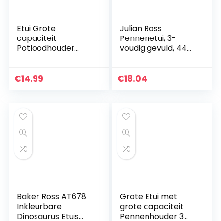
Etui Grote
Julian Ross
capaciteit
Pennenetui, 3-
Potloodhouder
voudig gevuld, 44
Penetui Make-up
accessoires, 20 cm
tas Briefpapier
(marineblauw)
Opslagorganisator
€
14.99
€
18.04
met handvat voor…
Baker Ross AT678
Grote Etui met
Inkleurbare
grote capaciteit
Dinosaurus Etuis
Pennenhouder 3