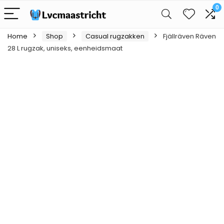
0
Home
Shop
Casual rugzakken
Fjällräven Räven
28 L rugzak, uniseks, eenheidsmaat