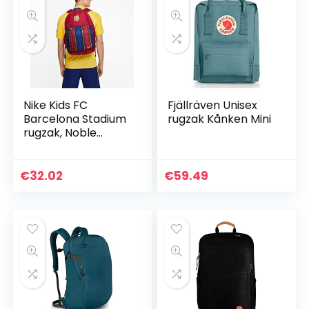
Nike Kids FC
Fjällräven Unisex
Barcelona Stadium
rugzak Kånken Mini
rugzak, Noble
Red/Loyal
Blue/Varsity Maize,
ca. 46 x 30,5 x 12,5
€
32.02
€
59.49
cm