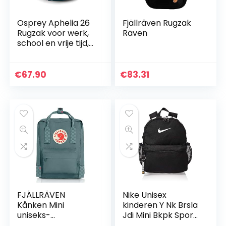
Osprey Aphelia 26
Fjällräven Rugzak
Rugzak voor werk,
Räven
school en vrije tijd,
voor vrouwen
€
67.90
€
83.31
FJÄLLRÄVEN
Nike Unisex
Kånken Mini
kinderen Y Nk Brsla
uniseks-
Jdi Mini Bkpk Sports
volwassene Rugzak
Rugzak