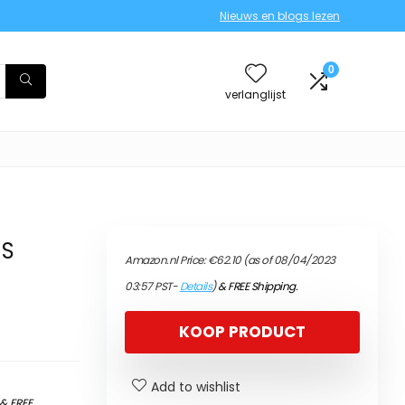
Nieuws en blogs lezen
0
verlanglijst
US
Amazon.nl Price:
€
62.10
(as of 08/04/2023
03:57 PST-
Details
)
&
FREE Shipping
.
KOOP PRODUCT
Add to wishlist
&
FREE