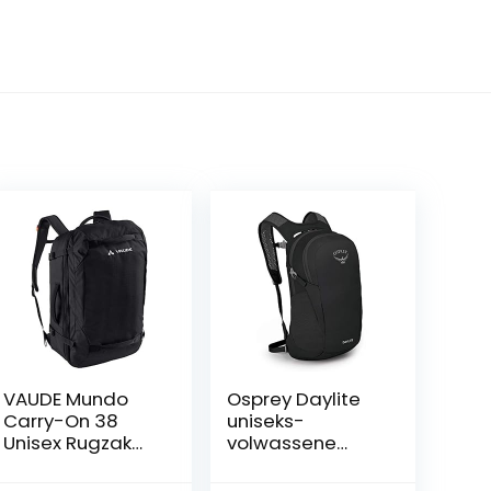
VAUDE Mundo
Osprey Daylite
Carry-On 38
uniseks-
Unisex Rugzak
volwassene
30-39l
Rugzak