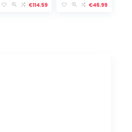
€
114.59
€
46.99