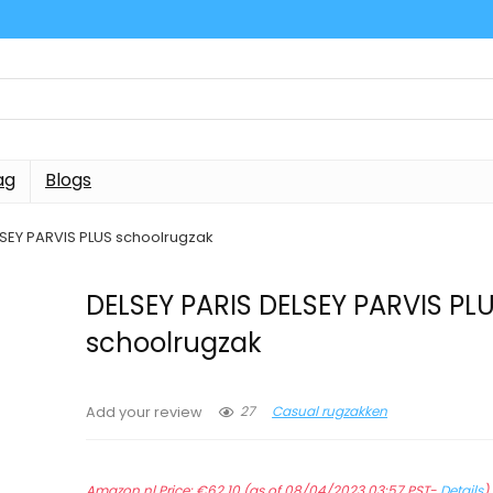
ag
Blogs
LSEY PARVIS PLUS schoolrugzak
DELSEY PARIS DELSEY PARVIS PL
schoolrugzak
27
Casual rugzakken
Add your review
Amazon.nl Price:
€
62.10
(as of 08/04/2023 03:57 PST-
Details
)