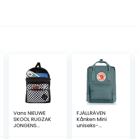
Vans NIEUWE
FJÄLLRÄVEN
SKOOL RUGZAK
Kånken Mini
JONGENS
uniseks-
ZWART-
volwassene
CHECKER, One
Rugzak