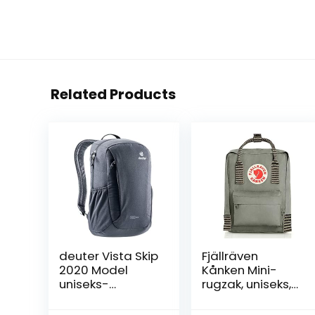
Related Products
deuter Vista Skip
Fjällräven
2020 Model
Kånken Mini-
uniseks-
rugzak, uniseks,
volwassene
volwassenen
dagrugzak