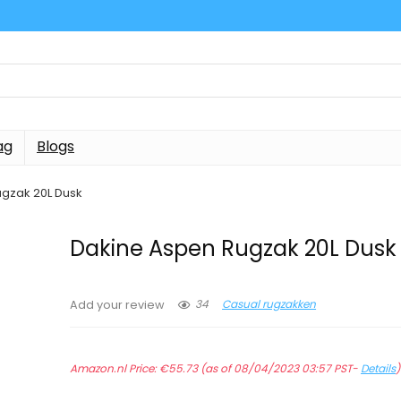
ag
Blogs
gzak 20L Dusk
Dakine Aspen Rugzak 20L Dusk
34
Casual rugzakken
Add your review
Amazon.nl Price:
€
55.73
(as of 08/04/2023 03:57 PST-
Details