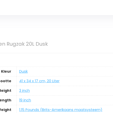
en Rugzak 20L Dusk
Kleur
‎Dusk
ootte
‎41 x 34 x 17 cm, 20 Liter
Height
‎3 inch
ength
‎19 inch
eight
‎1.15 Pounds (Brits-Amerikaans maatsysteem)