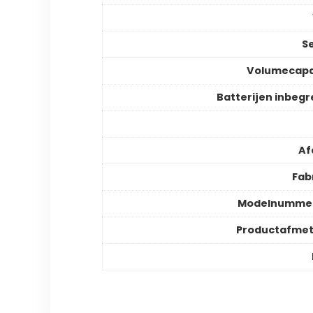
S
Volumecapa
Batterijen inbeg
Af
Fab
Modelnummer
Productafmet