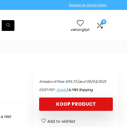
Nieuws en blogs lezen
0
verlanglijst
Amazon.nl Price:
€
55.73
(as of 08/04/2023
03:57 PST-
Details
)
&
FREE Shipping
.
KOOP PRODUCT
)
&
FREE
Add to wishlist