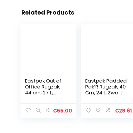
Related Products
Eastpak Out of
Eastpak Padded
Office Rugzak,
Pak’R Rugzak, 40
44 cm, 27 L,
Cm, 24 L, Zwart
Blauw (Triple
Denim)
€
55.00
€
29.61