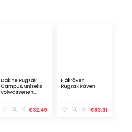
Dakine Rugzak
Fjällräven
Campus, uniseks
Rugzak Räven
volwassenen,
Arugam, 33
Lang, Campus L
33L
€
32.49
€
83.31