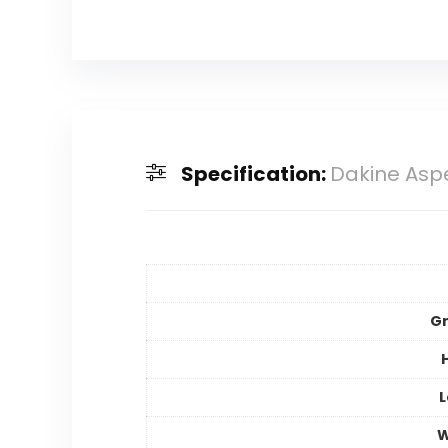
Specification:
Dakine Asp
Gr
L
W