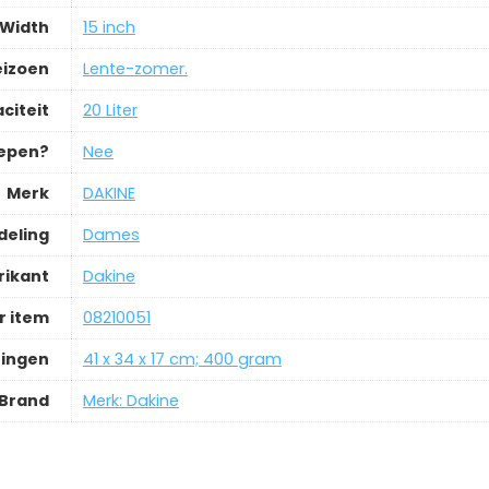
Width
‎15 inch
eizoen
‎Lente-zomer.
citeit
‎20 Liter
repen?
‎Nee
Merk
‎DAKINE
deling
‎Dames
rikant
‎Dakine
 item
‎08210051
ingen
‎41 x 34 x 17 cm; 400 gram
Brand
Merk: Dakine