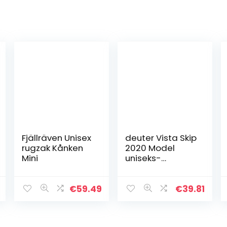
Fjällräven Unisex
deuter Vista Skip
rugzak Kånken
2020 Model
Mini
uniseks-
volwassene
dagrugzak
€
59.49
€
39.81