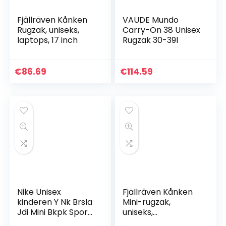
Fjällräven Kånken
VAUDE Mundo
Rugzak, uniseks,
Carry-On 38 Unisex
laptops, 17 inch
Rugzak 30-39l
€
86.69
€
114.59
Nike Unisex
Fjällräven Kånken
kinderen Y Nk Brsla
Mini-rugzak,
Jdi Mini Bkpk Sports
uniseks,
Rugzak
volwassenen