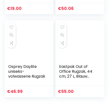
€
19.00
€
50.06
Osprey Daylite
Eastpak Out of
uniseks-
Office Rugzak, 44
volwassene Rugzak
cm, 27 L, Blauw
(Triple Denim)
€
46.99
€
55.00