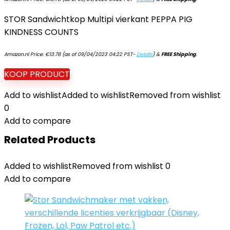
STOR Sandwichtkop Multipi vierkant PEPPA PIG
KINDNESS COUNTS
Amazon.nl Price:
€
13.78
(as of 09/04/2023 04:22 PST-
Details
)
&
FREE Shipping
.
KOOP PRODUCT
Add to wishlist
Added to wishlist
Removed from wishlist
0
Add to compare
Related Products
Added to wishlist
Removed from wishlist
0
Add to compare