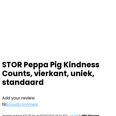
STOR Peppa Pig Kindness
Counts, vierkant, uniek,
standaard
Add your review
19
Broodtrommels
Amazon.nl Price:
€
13.78
(as of 09/04/2023 04:22 PST-
Details
)
&
FREE Shipping
.