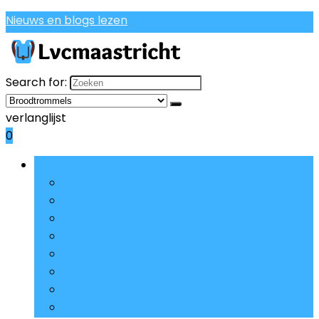
Nieuws en blogs lezen
Search for:
verlanglijst
0
Bladeren door rubrieken
Casual rugzakken
Schooltassen, etuis and sets
Etuis
Kinderbagage
Broodtrommels
Portemonnees, ID- and pashouders
Kinderrugzakken
Schoudertassen