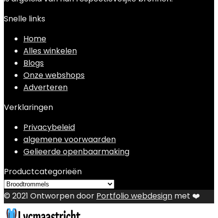
Snelle links
Home
Alles winkelen
Blogs
Onze webshops
Adverteren
Verklaringen
Privacybeleid
algemene voorwaarden
Gelieerde openbaarmaking
Productcategorieën
© 2021 Ontworpen door
Portfolio webdesign
met ❤️