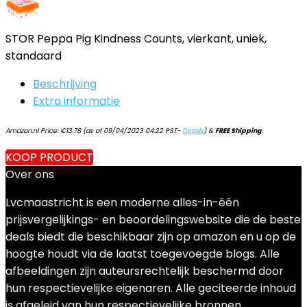
STOR Peppa Pig Kindness Counts, vierkant, uniek,
standaard
Beschrijving
Extra informatie
Amazon.nl Price:
€
13.78
(as of 09/04/2023 04:22 PST-
Details
)
&
FREE Shipping
.
KOOP PRODUCT
Over ons
Lvcmaastricht is een moderne alles-in-één
prijsvergelijkings- en beoordelingswebsite die de beste
deals biedt die beschikbaar zijn op amazon en u op de
hoogte houdt via de laatst toegevoegde blogs. Alle
afbeeldingen zijn auteursrechtelijk beschermd door
hun respectievelijke eigenaren. Alle geciteerde inhoud
is afgeleid van hun respectievelijke bronnen.