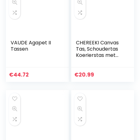
VAUDE Agapet II
CHEREEKI Canvas
Tassen
Tas, Schoudertas
Koerierstas met
Meerdere Vakken
(houd 10 inch
tablet, iPad, Kindle
€
44.72
€
20.99
vast)