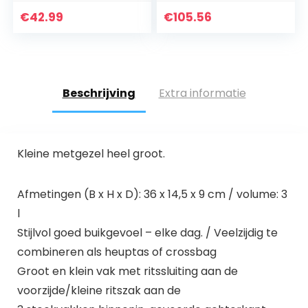
nylon schouder
laptop messenger
€
42.99
€
105.56
bag, aktetas
handtassen…
Beschrijving
Extra informatie
Kleine metgezel heel groot.
Afmetingen (B x H x D): 36 x 14,5 x 9 cm / volume: 3
l
Stijlvol goed buikgevoel – elke dag. / Veelzijdig te
combineren als heuptas of crossbag
Groot en klein vak met ritssluiting aan de
voorzijde/kleine ritszak aan de