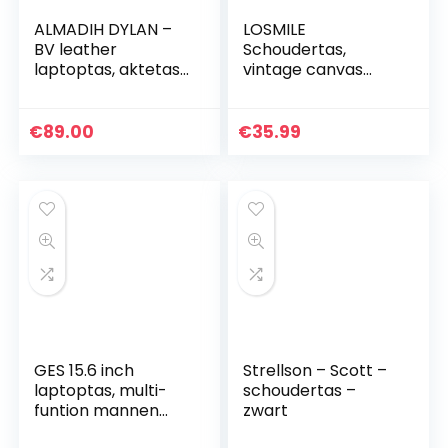
ALMADIH DYLAN –
LOSMILE
BV leather
Schoudertas,
laptoptas, aktetas,
vintage canvas
premium rundleer,
schoudertas voor
zakelijke tas,
heren.
omhangtas, uniseks
€
89.00
€
35.99
messenger
werktas…
GES 15.6 inch
Strellson – Scott –
laptoptas, multi-
schoudertas –
funtion mannen
zwart
outdoor tactische