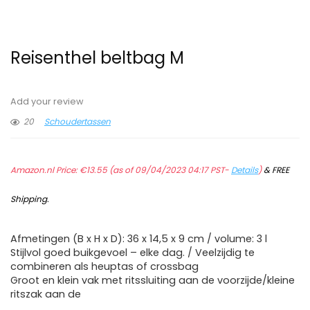
Reisenthel beltbag M
Add your review
20
Schoudertassen
Amazon.nl Price:
€
13.55
(as of 09/04/2023 04:17 PST-
Details
)
&
FREE
Shipping
.
Afmetingen (B x H x D): 36 x 14,5 x 9 cm / volume: 3 l
Stijlvol goed buikgevoel – elke dag. / Veelzijdig te
combineren als heuptas of crossbag
Groot en klein vak met ritssluiting aan de voorzijde/kleine
ritszak aan de