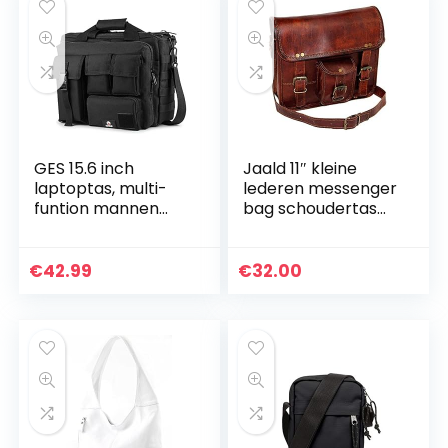
GES 15.6 inch
Jaald 11″ kleine
laptoptas, multi-
lederen messenger
funtion mannen
bag schoudertas
outdoor tactische
cross body vintage
nylon schouder
koerierstas voor
laptop messenger
dames en heren
€
42.99
€
32.00
bag, aktetas
van schooltas
handtassen…
mannen
portemonnee
competible met
iPad en tablet