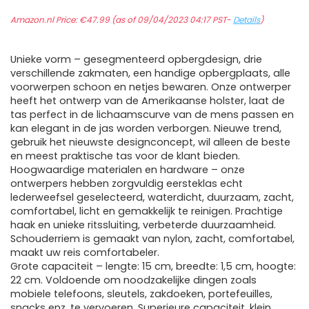
Amazon.nl Price:
€
47.99
(as of 09/04/2023 04:17 PST-
Details
)
Unieke vorm – gesegmenteerd opbergdesign, drie
verschillende zakmaten, een handige opbergplaats, alle
voorwerpen schoon en netjes bewaren. Onze ontwerper
heeft het ontwerp van de Amerikaanse holster, laat de
tas perfect in de lichaamscurve van de mens passen en
kan elegant in de jas worden verborgen. Nieuwe trend,
gebruik het nieuwste designconcept, wil alleen de beste
en meest praktische tas voor de klant bieden.
Hoogwaardige materialen en hardware – onze
ontwerpers hebben zorgvuldig eersteklas echt
lederweefsel geselecteerd, waterdicht, duurzaam, zacht,
comfortabel, licht en gemakkelijk te reinigen. Prachtige
haak en unieke ritssluiting, verbeterde duurzaamheid.
Schouderriem is gemaakt van nylon, zacht, comfortabel,
maakt uw reis comfortabeler.
Grote capaciteit – lengte: 15 cm, breedte: 1,5 cm, hoogte:
22 cm. Voldoende om noodzakelijke dingen zoals
mobiele telefoons, sleutels, zakdoeken, portefeuilles,
snacks enz. te vervoeren. Superieure capaciteit, klein,