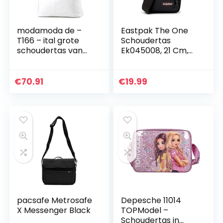
modamoda de –
Eastpak The One
T166 – ital grote
Schoudertas
schoudertas van
Ek045008, 21 Cm,
leer
Zwart
€
70.91
€
19.99
pacsafe Metrosafe
Depesche 11014
X Messenger Black
TOPModel –
Schoudertas in