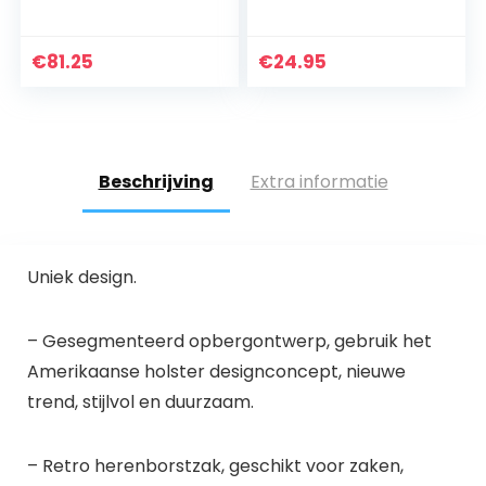
Candy Cake
Design, met
ritssluiting en in
€
81.25
€
24.95
lengte verstelbare
draagriem, ca. 34…
Beschrijving
Extra informatie
Uniek design.
– Gesegmenteerd opbergontwerp, gebruik het
Amerikaanse holster designconcept, nieuwe
trend, stijlvol en duurzaam.
– Retro herenborstzak, geschikt voor zaken,