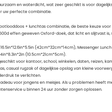
duurzaam en waterdicht, wat zeer geschikt is voor dagelijks
er uw perfecte combinatie.
 potlooddoos + lunchtas combinatie, de beste keuze voor 
0d effen geweven Oxford-doek, dat licht en slijtvast is
 16.5in*12.6in*5.5in (42cm*32cm*14cm), Messenger Lunch B
4in*8.3in*2in (10.5cm*21cm*5cm).
geschikt voor kantoor, school, winkelen, daten, reizen, ka
e tas, casual rugzak of dagelijkse opslag van kleine voo
erdruk te verlichten.
adeau voor jongens en meisjes. Als u problemen heeft me
tenservice u binnen 24 uur zonder zorgen oplossen.