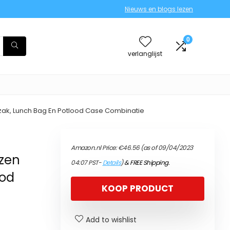
Nieuws en blogs lezen
0
verlanglijst
zak, Lunch Bag En Potlood Case Combinatie
r
Amazon.nl Price:
€
46.56
(as of 09/04/2023
izen
04:07 PST-
Details
)
&
FREE Shipping
.
ood
KOOP PRODUCT
Add to wishlist