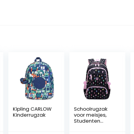
Kipling CARLOW
Schoolrugzak
Kinderrugzak
voor meisjes,
Studenten
School
Boekentas