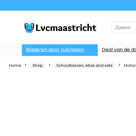
Search
for:
Bladeren door rubrieken
Deal van de d
Home
Shop
Schooltassen, etuis and sets
Malla