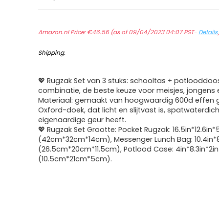
Amazon.nl Price:
€
46.56
(as of 09/04/2023 04:07 PST-
Details
Shipping
.
💖 Rugzak Set van 3 stuks: schooltas + potlooddoo
combinatie, de beste keuze voor meisjes, jongens 
Materiaal: gemaakt van hoogwaardig 600d effen
Oxford-doek, dat licht en slijtvast is, spatwaterdic
eigenaardige geur heeft.
💖 Rugzak Set Grootte: Pocket Rugzak: 16.5in*12.6in*
(42cm*32cm*14cm), Messenger Lunch Bag: 10.4in*8
(26.5cm*20cm*11.5cm), Potlood Case: 4in*8.3in*2in
(10.5cm*21cm*5cm).