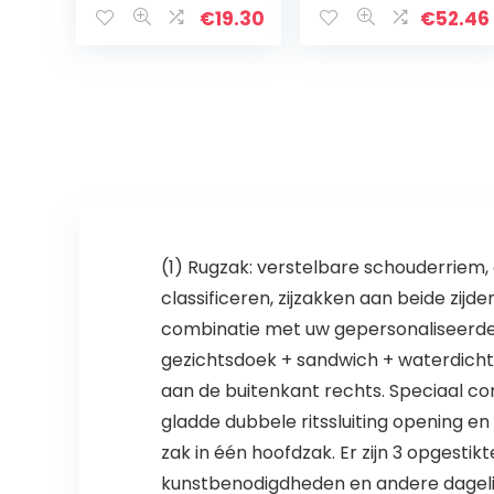
Back To School,
€
19.30
€
52.46
Kids Rugzak,
Childrens
Superhero…
(1) Rugzak: verstelbare schouderriem,
classificeren, zijzakken aan beide zijde
combinatie met uw gepersonaliseerde 
gezichtsdoek + sandwich + waterdicht
aan de buitenkant rechts. Speciaal co
gladde dubbele ritssluiting opening en
zak in één hoofdzak. Er zijn 3 opgesti
kunstbenodigdheden en andere dagelij