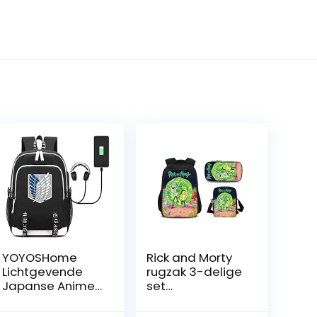
YOYOSHome
Rick and Morty
Lichtgevende
rugzak 3-delige
Japanse Anime
set
Cosplay
schoolrugzak
Daypack
rugzak rugzak