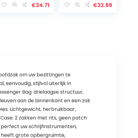
Boekentas
sporttas + etui
€
34.71
€
32.99
Laptop Tas
(12)
Rugzak
Schooltas met
USB Opladen
Poort
hoofdzak om uw bezittingen te
eenvoudig, stijlvol uiterlijk in
ssenger Bag: drielaagse structuur,
sleuven aan de binnenkant en een zak
es. Lichtgewicht, herbruikbaar,
 Case: 2 zakken met rits, geen patch
 perfect uw schrijfinstrumenten,
 heeft grote opbergruimte,