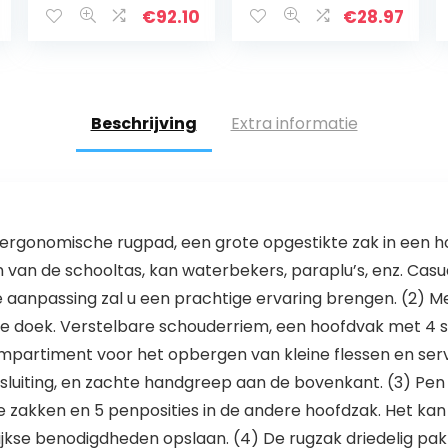
Casual Daypack
€
92.10
€
28.97
Laptop Rugzak
Outdoor Reistas,
Lightweit
Waterdicht…
Beschrijving
Extra informatie
 ergonomische rugpad, een grote opgestikte zak in een 
n van de schooltas, kan waterbekers, paraplu’s, enz. Casual, 
aanpassing zal u een prachtige ervaring brengen. (2) Me
e doek. Verstelbare schouderriem, een hoofdvak met 4 
mpartiment voor het opbergen van kleine flessen en servi
 sluiting, en zachte handgreep aan de bovenkant. (3) Pen
kte zakken en 5 penposities in de andere hoofdzak. Het kan
kse benodigdheden opslaan. (4) De rugzak driedelig pak