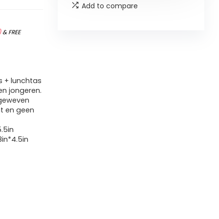
Add to compare
)
&
FREE
s + lunchtas
en jongeren.
 geweven
ht en geen
5.5in
in*4.5in