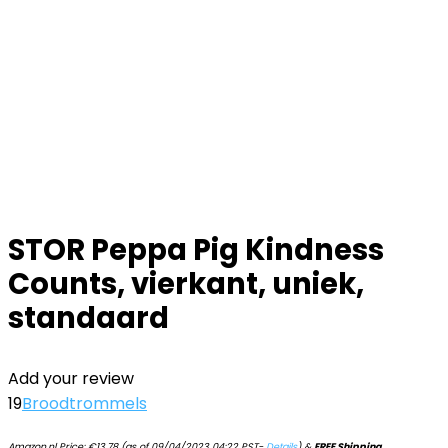
STOR Peppa Pig Kindness
Counts, vierkant, uniek,
standaard
Add your review
19
Broodtrommels
Amazon.nl Price:
€
13.78
(as of 09/04/2023 04:22 PST-
Details
)
&
FREE Shipping
.