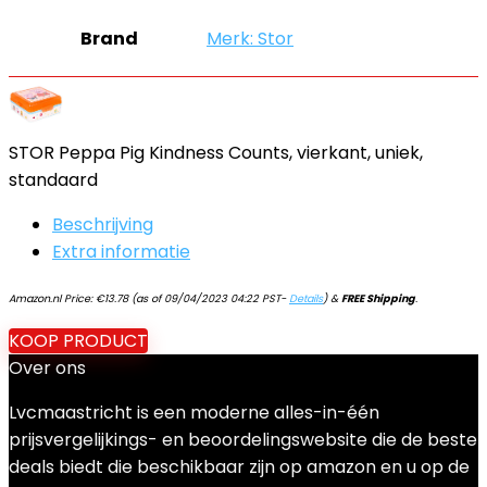
Brand
Merk: Stor
STOR Peppa Pig Kindness Counts, vierkant, uniek,
standaard
Beschrijving
Extra informatie
Amazon.nl Price:
€
13.78
(as of 09/04/2023 04:22 PST-
Details
)
&
FREE Shipping
.
KOOP PRODUCT
Over ons
Lvcmaastricht is een moderne alles-in-één
prijsvergelijkings- en beoordelingswebsite die de beste
deals biedt die beschikbaar zijn op amazon en u op de