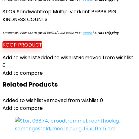
STOR Sandwichtkop Multipi vierkant PEPPA PIG
KINDNESS COUNTS
Amazon.nl Price:
€
13.78
(as of 09/04/2023 04:22 PST-
Details
)
&
FREE Shipping
.
KOOP PRODUCT
Add to wishlist
Added to wishlist
Removed from wishlist
0
Add to compare
Related Products
Added to wishlist
Removed from wishlist
0
Add to compare