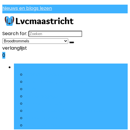
Nieuws en blogs lezen
Search for:
verlanglijst
0
Bladeren door rubrieken
Casual rugzakken
Schooltassen, etuis and sets
Etuis
Kinderbagage
Broodtrommels
Portemonnees, ID- and pashouders
Kinderrugzakken
Schoudertassen