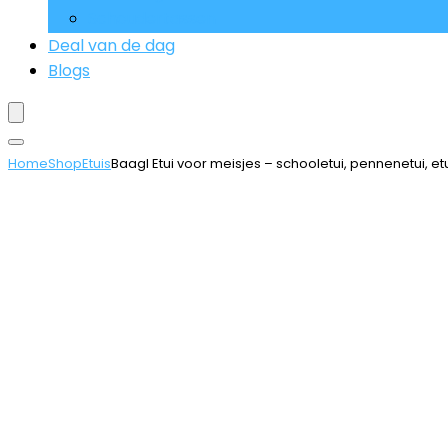
Schoudertassen
Deal van de dag
Blogs
Home
Shop
Etuis
Baagl Etui voor meisjes – schooletui, pennenetui, e