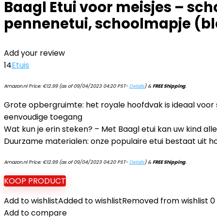
Baagl Etui voor meisjes – scho
pennenetui, schoolmapje (b
Add your review
14
Etuis
Amazon.nl Price:
€
12.99
(as of 09/04/2023 04:20 PST-
Details
)
&
FREE Shipping
.
Grote opbergruimte: het royale hoofdvak is ideaal voor s
eenvoudige toegang
Wat kun je erin steken? – Met Baagl etui kan uw kind all
Duurzame materialen: onze populaire etui bestaat uit 
Amazon.nl Price:
€
12.99
(as of 09/04/2023 04:20 PST-
Details
)
&
FREE Shipping
.
KOOP PRODUCT
Add to wishlist
Added to wishlist
Removed from wishlist
0
Add to compare