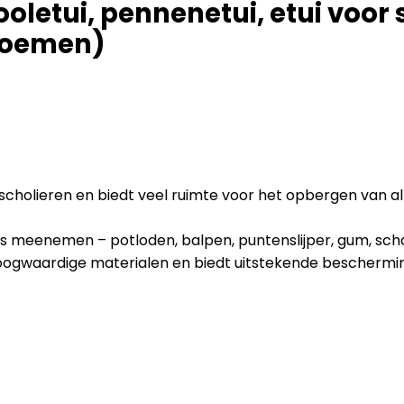
oletui, pennenetui, etui voor 
loemen)
cholieren en biedt veel ruimte voor het opbergen van al je
es meenemen – potloden, balpen, puntenslijper, gum, schaar,
hoogwaardige materialen en biedt uitstekende beschermin