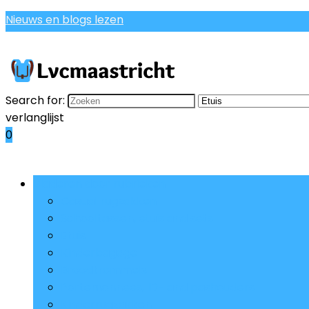
Nieuws en blogs lezen
Search for:
verlanglijst
0
Bladeren door rubrieken
Casual rugzakken
Schooltassen, etuis and sets
Etuis
Kinderbagage
Broodtrommels
Portemonnees, ID- and pashouders
Kinderrugzakken