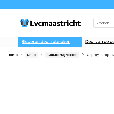
Search
for:
Bladeren door rubrieken
Deal van de d
Home
Shop
Casual rugzakken
Osprey Europe 