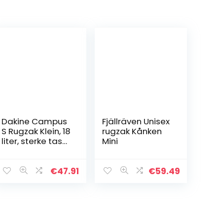
Dakine Campus
Fjällräven Unisex
S Rugzak Klein, 18
rugzak Kånken
liter, sterke tas
Mini
met
schuimvulling
aan de
€
47.91
€
59.49
achterkant,
rugzak voor
school, kantoor…