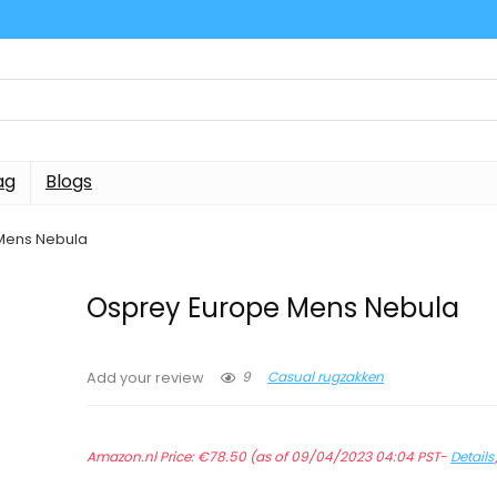
ag
Blogs
Mens Nebula
Osprey Europe Mens Nebula
9
Casual rugzakken
Add your review
Amazon.nl Price:
€
78.50
(as of 09/04/2023 04:04 PST-
Details