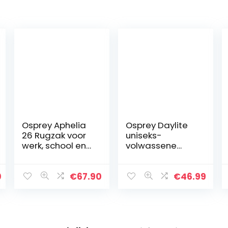
Osprey Aphelia
Osprey Daylite
26 Rugzak voor
uniseks-
werk, school en
volwassene
vrije tijd, voor
Rugzak
vrouwen
0
€
67.90
€
46.99