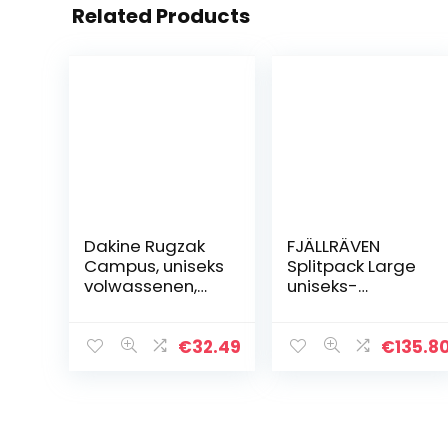
Related Products
Dakine Rugzak
FJÄLLRÄVEN
Campus, uniseks
Splitpack Large
volwassenen,
uniseks-
Arugam, 33
volwassene
Lang, Campus L
rugzak
33L
€
32.49
€
135.8