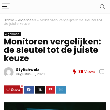
Home
»
Algemeen
»
Monitoren vergelijken: de sleutel tot
de juiste keuze
Algemeen
Monitoren vergelijken:
de sleutel tot de juiste
keuze
Stylishweb
35
Views
augustus 30, 2023
0
Save