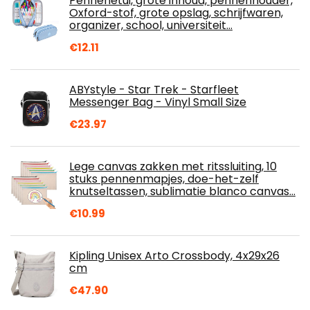
Pennenetui, grote inhoud, pennenhouder,
Oxford-stof, grote opslag, schrijfwaren,
organizer, school, universiteit…
€
12.11
ABYstyle - Star Trek - Starfleet
Messenger Bag - Vinyl Small Size
€
23.97
Lege canvas zakken met ritssluiting, 10
stuks pennenmapjes, doe-het-zelf
knutseltassen, sublimatie blanco canvas…
€
10.99
Kipling Unisex Arto Crossbody, 4x29x26
cm
€
47.90